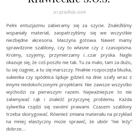
30 grudnia 2016
Pełni entuzjazmu zabieramy się za szycie. Znaleźliśmy
wspaniały materiał, zaopatrzyliśmy się we wszystkie
niezbędne akcesoria. Maszyna gotowa. Nawet mamy
sprawdzone szablony, czy to własne czy z czasopisma.
Kroimy, szyjemy, przymierzamy i…czar pryska. Nagle
okazuje się, że coś poszło nie tak. Tu za mało, tam za dużo,
tu się ciągnie, a tu się marszczy. Finalnie rozpoczęta bluzka,
sukienka czy spódnica ląduje gdzieś na dnie szafy wraz z
innymi niedokończonymi projektami. Nie zawsze wszystko
wychodzi za pierwszym razem. Najważniejsze to nie
załamywać rąk i znaleźć przyczynę problemu. Każda
sylwetka rządzi się swoimi prawami. Czasem szablony
trzeba skorygować. Również zmiana materiału na przykład
na mniej elastyczny może sprawić, że ubiór “nie leży”
dobrze.…