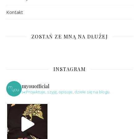
Kontakt
ZOSTAŃ ZE MNĄ NA DŁUŻEJ
INSTAGRAM
myouofficial
✂️Projektuje, szyję, opisuje, dziele się na blogu.