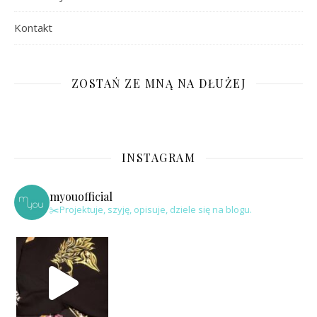
Kontakt
ZOSTAŃ ZE MNĄ NA DŁUŻEJ
INSTAGRAM
myouofficial
✂️Projektuje, szyję, opisuje, dziele się na blogu.