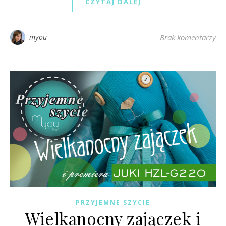
CZYTAJ DALEJ
myou
Brak komentarzy
PRZYJEMNE SZYCIE
Wielkanocny zajączek i