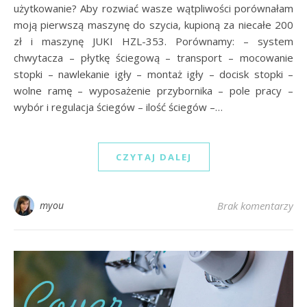
użytkowanie? Aby rozwiać wasze wątpliwości porównałam
moją pierwszą maszynę do szycia, kupioną za niecałe 200
zł i maszynę JUKI HZL-353. Porównamy: – system
chwytacza – płytkę ściegową – transport – mocowanie
stopki – nawlekanie igły – montaż igły – docisk stopki –
wolne ramę – wyposażenie przybornika – pole pracy –
wybór i regulacja ściegów – ilość ściegów –…
CZYTAJ DALEJ
myou
Brak komentarzy