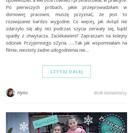
opowiedzieć a wkrótce również i przetestować w praktyce.
Po pierwszych próbach, jakie przeprowadziłam w
domowej pracowni, muszę przyznać, że jest to
rozwiązanie bardzo wygodne. Co więcej, jak dotąd nie
zdarzyło się aby nici podczas szycia zerwały się, bądź
spadły z chwytacza. Zaciekawieni? Zapraszam na kolejny
odcinek Przyjemnego sZycia. …..Tak jak wspomniałam na
filmie, niestety żadne udogodnienia nie…
CZYTAJ DALEJ
myou
Brak komentarzy