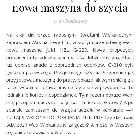
nowa maszyna do szycia
13 kwietnia 2017
Na kilka dni przed radosnymi świętami Wielkanocnymi
zapraszam Was na nowy film, w którym przedstawię Wam
nową maszynę JUKI HZL G-220. Nowa propozycja
producenta to udoskonalona o kilka detali maszyna, którą
już dobrze znacie z poprzednich odcinków, G-210 była
gwiazdą pierwszego Przyjemnego sZycia. Przypomnę jak
przygotować maszynę do pracy, pokaże jak wymienić igłę a
także wspólnie sprawdzimy co kryje się w przyborniku. To
jednak nie koniec niespodzianek. Tym razem pokaże Wam
mój przepis na uszycie zajączka – maskotki. Gotowi? A po
seansie zapraszam do wzięcia udziału w konkursie —>
TUTAJ SZABLONY DO POBRANIA PLIK PDF Czy dziś rano
odwiedził Was Wielkanocny zajączek? A może w Waszym
regionie, zostawia słodkości w…