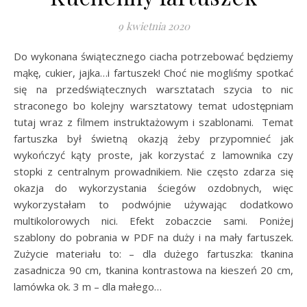
9 kwietnia 2020
Do wykonana świątecznego ciacha potrzebować będziemy
mąkę, cukier, jajka…i fartuszek! Choć nie mogliśmy spotkać
się na przedświątecznych warsztatach szycia to nic
straconego bo kolejny warsztatowy temat udostępniam
tutaj wraz z filmem instruktażowym i szablonami. Temat
fartuszka był świetną okazją żeby przypomnieć jak
wykończyć kąty proste, jak korzystać z lamownika czy
stopki z centralnym prowadnikiem. Nie często zdarza się
okazja do wykorzystania ściegów ozdobnych, więc
wykorzystałam to podwójnie używając dodatkowo
multikolorowych nici. Efekt zobaczcie sami. Poniżej
szablony do pobrania w PDF na duży i na mały fartuszek.
Zużycie materiału to: – dla dużego fartuszka: tkanina
zasadnicza 90 cm, tkanina kontrastowa na kieszeń 20 cm,
lamówka ok. 3 m – dla małego…