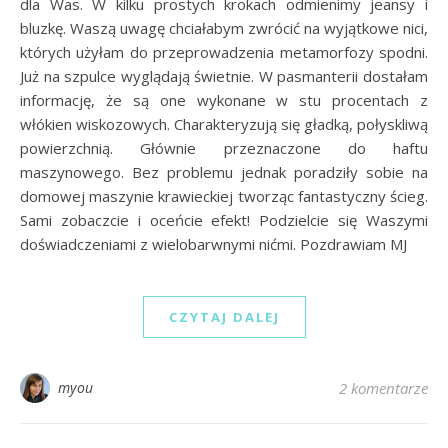
dla Was. W kilku prostych krokach odmienimy jeansy i
bluzkę. Waszą uwagę chciałabym zwrócić na wyjątkowe nici,
których użyłam do przeprowadzenia metamorfozy spodni.
Już na szpulce wyglądają świetnie. W pasmanterii dostałam
informację, że są one wykonane w stu procentach z
włókien wiskozowych. Charakteryzują się gładką, połyskliwą
powierzchnią. Głównie przeznaczone do haftu
maszynowego. Bez problemu jednak poradziły sobie na
domowej maszynie krawieckiej tworząc fantastyczny ścieg.
Sami zobaczcie i oceńcie efekt! Podzielcie się Waszymi
doświadczeniami z wielobarwnymi nićmi. Pozdrawiam MJ
CZYTAJ DALEJ
myou
2 komentarze