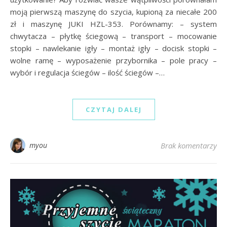
moją pierwszą maszynę do szycia, kupioną za niecałe 200
zł i maszynę JUKI HZL-353. Porównamy: – system
chwytacza – płytkę ściegową – transport – mocowanie
stopki – nawlekanie igły – montaż igły – docisk stopki –
wolne ramę – wyposażenie przybornika – pole pracy –
wybór i regulacja ściegów – ilość ściegów –…
CZYTAJ DALEJ
myou
Brak komentarzy