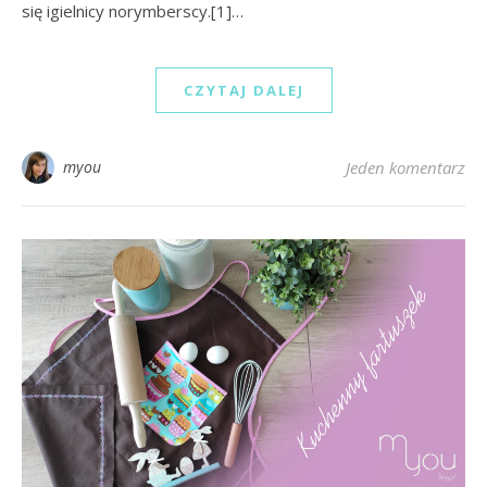
się igielnicy norymberscy.[1]…
CZYTAJ DALEJ
myou
Jeden komentarz