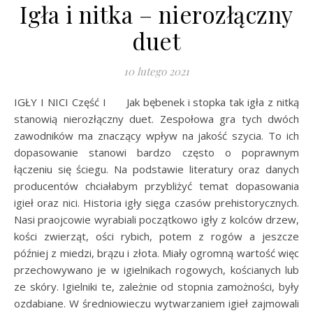
Igła i nitka – nierozłączny
duet
10 lutego 2021
IGŁY I NICI Część I Jak bębenek i stopka tak igła z nitką
stanowią nierozłączny duet. Zespołowa gra tych dwóch
zawodników ma znaczący wpływ na jakość szycia. To ich
dopasowanie stanowi bardzo często o poprawnym
łączeniu się ściegu. Na podstawie literatury oraz danych
producentów chciałabym przybliżyć temat dopasowania
igieł oraz nici. Historia igły sięga czasów prehistorycznych.
Nasi praojcowie wyrabiali początkowo igły z kolców drzew,
kości zwierząt, ości rybich, potem z rogów a jeszcze
później z miedzi, brązu i złota. Miały ogromną wartość więc
przechowywano je w igielnikach rogowych, kościanych lub
ze skóry. Igielniki te, zależnie od stopnia zamożności, były
ozdabiane. W średniowieczu wytwarzaniem igieł zajmowali