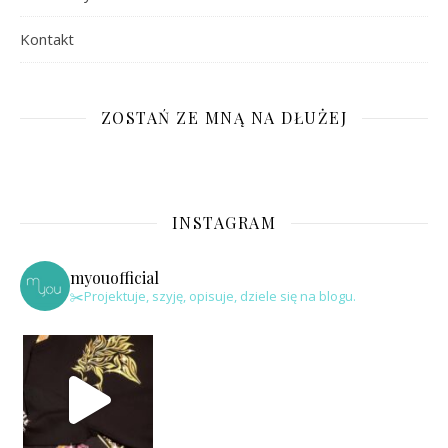
Kontakt
ZOSTAŃ ZE MNĄ NA DŁUŻEJ
INSTAGRAM
myouofficial
✂️Projektuje, szyję, opisuje, dziele się na blogu.