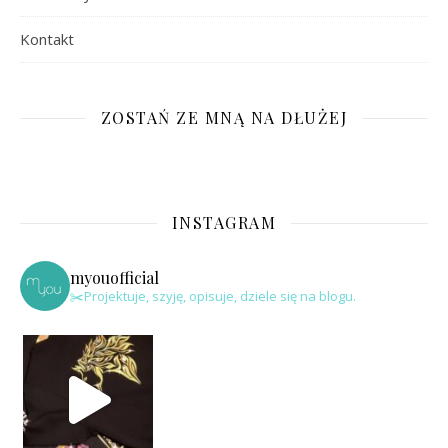
Kontakt
ZOSTAŃ ZE MNĄ NA DŁUŻEJ
INSTAGRAM
myouofficial
✂️Projektuje, szyję, opisuje, dziele się na blogu.