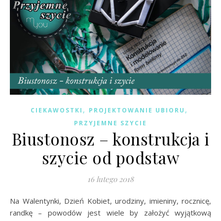
,
,
CIEKAWOSTKI
PROJEKTOWANIE UBIORU
PRZYJEMNE SZYCIE
Biustonosz – konstrukcja i
szycie od podstaw
16 lutego 2018
Na Walentynki, Dzień Kobiet, urodziny, imieniny, rocznicę,
randkę – powodów jest wiele by założyć wyjątkową