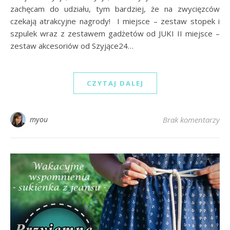
zachęcam do udziału, tym bardziej, że na zwycięzców
czekają atrakcyjne nagrody! I miejsce – zestaw stopek i
szpulek wraz z zestawem gadżetów od JUKI II miejsce –
zestaw akcesoriów od Szyjące24…
CZYTAJ DALEJ
myou
Brak komentarzy