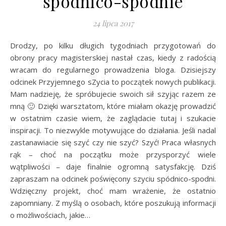
spódnico-spodnie
24 lipca 2017
Drodzy, po kilku długich tygodniach przygotowań do
obrony pracy magisterskiej nastał czas, kiedy z radością
wracam do regularnego prowadzenia bloga. Dzisiejszy
odcinek Przyjemnego sZycia to początek nowych publikacji.
Mam nadzieję, że spróbujecie swoich sił szyjąc razem ze
mną 🙂 Dzięki warsztatom, które miałam okazję prowadzić
w ostatnim czasie wiem, że zaglądacie tutaj i szukacie
inspiracji. To niezwykle motywujące do działania. Jeśli nadal
zastanawiacie się szyć czy nie szyć? Szyć! Praca własnych
rąk – choć na początku może przysporzyć wiele
wątpliwości – daje finalnie ogromną satysfakcję. Dziś
zapraszam na odcinek poświęcony szyciu spódnico-spodni.
Wdzięczny projekt, choć mam wrażenie, że ostatnio
zapomniany. Z myślą o osobach, które poszukują informacji
o możliwościach, jakie…