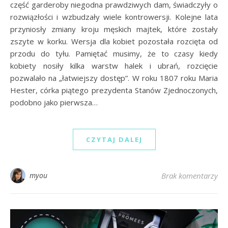
część garderoby niegodna prawdziwych dam, świadczyły o
rozwiązłości i wzbudzały wiele kontrowersji. Kolejne lata
przyniosły zmiany kroju męskich majtek, które zostały
zszyte w korku. Wersja dla kobiet pozostała rozcięta od
przodu do tyłu. Pamiętać musimy, że to czasy kiedy
kobiety nosiły kilka warstw halek i ubrań, rozcięcie
pozwalało na „łatwiejszy dostęp”. W roku 1807 roku Maria
Hester, córka piątego prezydenta Stanów Zjednoczonych,
podobno jako pierwsza…
CZYTAJ DALEJ
myou
Brak komentarzy