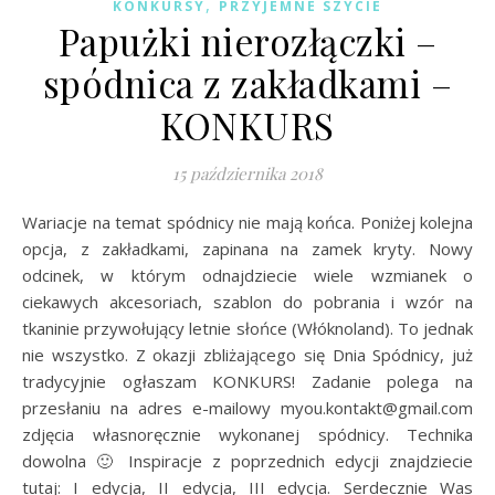
,
KONKURSY
PRZYJEMNE SZYCIE
Papużki nierozłączki –
spódnica z zakładkami –
KONKURS
15 października 2018
Wariacje na temat spódnicy nie mają końca. Poniżej kolejna
opcja, z zakładkami, zapinana na zamek kryty. Nowy
odcinek, w którym odnajdziecie wiele wzmianek o
ciekawych akcesoriach, szablon do pobrania i wzór na
tkaninie przywołujący letnie słońce (Włóknoland). To jednak
nie wszystko. Z okazji zbliżającego się Dnia Spódnicy, już
tradycyjnie ogłaszam KONKURS! Zadanie polega na
przesłaniu na adres e-mailowy myou.kontakt@gmail.com
zdjęcia własnoręcznie wykonanej spódnicy. Technika
dowolna 🙂 Inspiracje z poprzednich edycji znajdziecie
tutaj: I edycja, II edycja, III edycja. Serdecznie Was