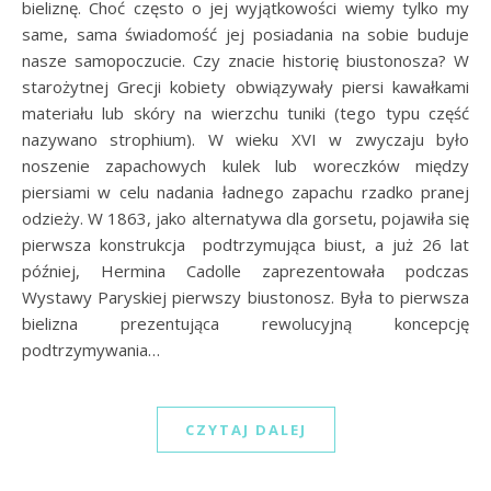
bieliznę. Choć często o jej wyjątkowości wiemy tylko my
same, sama świadomość jej posiadania na sobie buduje
nasze samopoczucie. Czy znacie historię biustonosza? W
starożytnej Grecji kobiety obwiązywały piersi kawałkami
materiału lub skóry na wierzchu tuniki (tego typu część
nazywano strophium). W wieku XVI w zwyczaju było
noszenie zapachowych kulek lub woreczków między
piersiami w celu nadania ładnego zapachu rzadko pranej
odzieży. W 1863, jako alternatywa dla gorsetu, pojawiła się
pierwsza konstrukcja podtrzymująca biust, a już 26 lat
później, Hermina Cadolle zaprezentowała podczas
Wystawy Paryskiej pierwszy biustonosz. Była to pierwsza
bielizna prezentująca rewolucyjną koncepcję
podtrzymywania…
CZYTAJ DALEJ