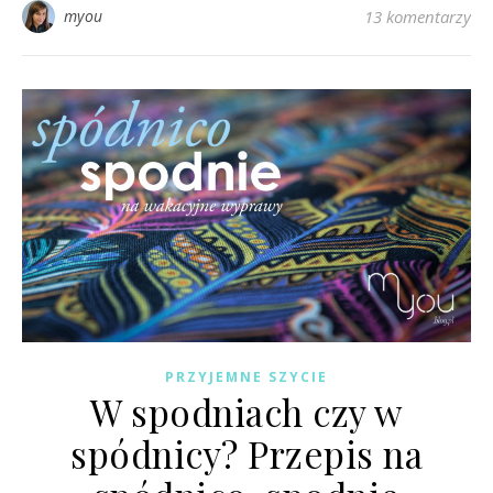
myou
13 komentarzy
PRZYJEMNE SZYCIE
W spodniach czy w
spódnicy? Przepis na