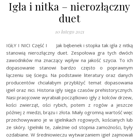
Igła i nitka – nierozłączny
duet
10 lutego 2021
IGŁY I NICI Część I Jak bębenek i stopka tak igła z nitką
stanowią nierozłączny duet. Zespołowa gra tych dwóch
zawodników ma znaczący wpływ na jakość szycia. To ich
dopasowanie stanowi bardzo często o poprawnym
łączeniu się ściegu. Na podstawie literatury oraz danych
producentów chciałabym przybliżyć temat dopasowania
igieł oraz nici. Historia igły sięga czasów prehistorycznych.
Nasi praojcowie wyrabiali początkowo igły z kolców drzew,
kości zwierząt, ości rybich, potem z rogów a jeszcze
później z miedzi, brązu i złota. Miały ogromną wartość więc
przechowywano je w igielnikach rogowych, kościanych lub
ze skóry. Igielniki te, zależnie od stopnia zamożności, były
ozdabiane. W średniowieczu wytwarzaniem igieł zajmowali