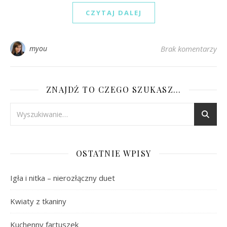
CZYTAJ DALEJ
myou
Brak komentarzy
ZNAJDŹ TO CZEGO SZUKASZ…
OSTATNIE WPISY
Igła i nitka – nierozłączny duet
Kwiaty z tkaniny
Kuchenny fartuszek