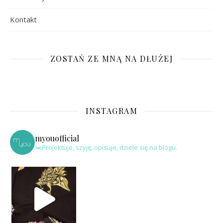
Kontakt
ZOSTAŃ ZE MNĄ NA DŁUŻEJ
INSTAGRAM
myouofficial
✂️Projektuje, szyję, opisuje, dziele się na blogu.