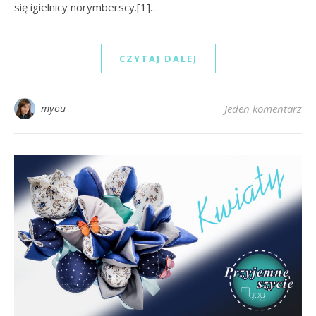
się igielnicy norymberscy.[1]…
CZYTAJ DALEJ
myou
Jeden komentarz