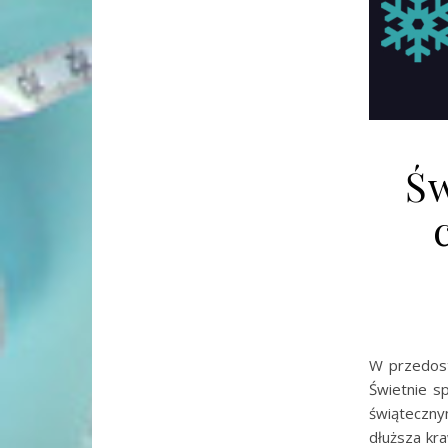
Św
W przedost
Świetnie s
świąteczn
dłuższa kr