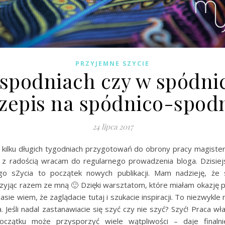
PRZYJEMNE SZYCIE
spodniach czy w spódni
zepis na spódnico-spod
24 lipca 2017
 kilku długich tygodniach przygotowań do obrony pracy magisters
y z radością wracam do regularnego prowadzenia bloga. Dzisiej
o sZycia to początek nowych publikacji. Mam nadzieję, że 
 szyjąc razem ze mną 🙂 Dzięki warsztatom, które miałam okazję 
asie wiem, że zaglądacie tutaj i szukacie inspiracji. To niezwykl
a. Jeśli nadal zastanawiacie się szyć czy nie szyć? Szyć! Praca wł
oczątku może przysporzyć wiele wątpliwości – daje finaln