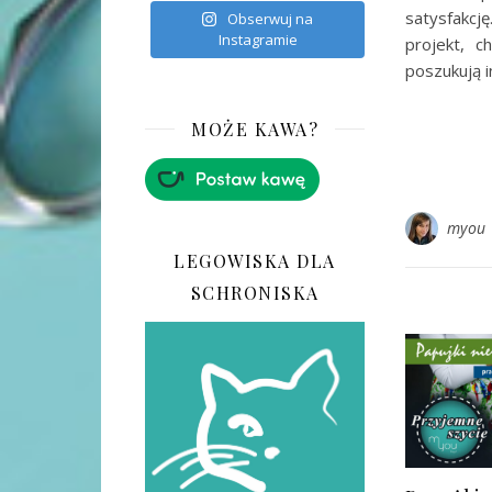
satysfakcj
Obserwuj na
Instagramie
projekt, 
poszukują i
MOŻE KAWA?
myou
LEGOWISKA DLA
SCHRONISKA