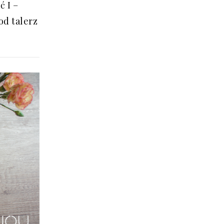
ć I –
od talerz