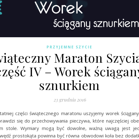
PRZYJEMNE SZYCIE
iąteczny Maraton Szyci
część IV – Worek ściągan
sznurkiem
23 grudnia 2016
atniej części świątecznego maratonu uszyjemy worek ściągany
prawdzi się do przechowywania pieczywa, które najczęściej obe
ym stole. Wymiary mogą być dowolne, ważną uwagą jest jed
awędź prostokąta powinna być równa obwodowi koła bez dodat