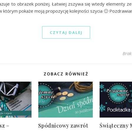
azuje to obrazek poniżej. Łatwiej zszywa się wtedy elementy ze
 w którym pokaże moją propozycję kolejności szycia 🙂 Pozdrawi
CZYTAJ DALEJ
Brak
ZOBACZ RÓWNIEŻ
sz –
Spódnicowy zawrót
Świąteczny 