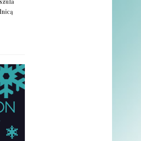
szula
dnicą