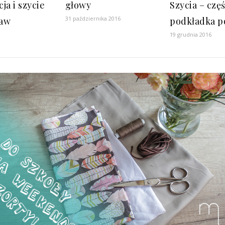
ja i szycie
głowy
Szycia – częś
31 października 2016
taw
podkładka p
19 grudnia 2016