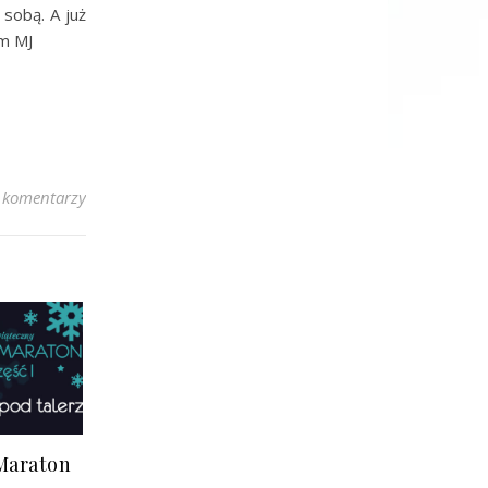
 sobą. A już
am MJ
 komentarzy
Maraton