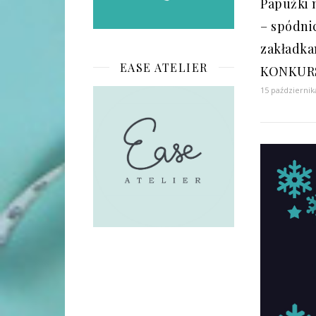
Papużki 
– spódni
zakładka
EASE ATELIER
KONKUR
15 październik