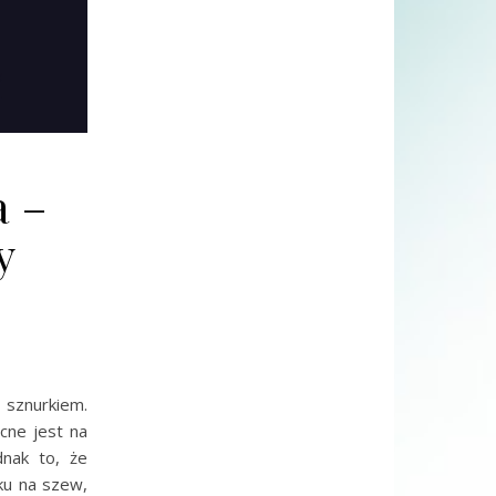
a –
y
 sznurkiem.
cne jest na
nak to, że
ku na szew,