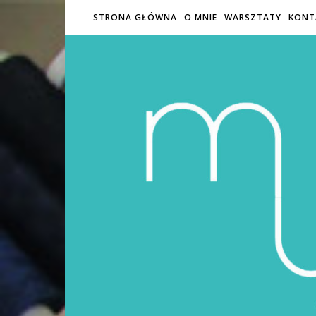
STRONA GŁÓWNA
O MNIE
WARSZTATY
KONT