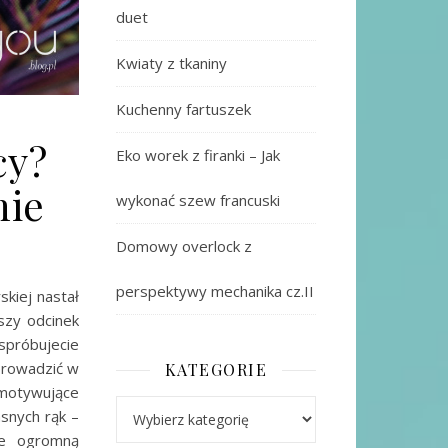
duet
Kwiaty z tkaniny
Kuchenny fartuszek
cy?
Eko worek z firanki – Jak
nie
wykonać szew francuski
Domowy overlock z
perspektywy mechanika cz.II
kiej nastał
szy odcinek
spróbujecie
prowadzić w
KATEGORIE
e motywujące
Kategorie
asnych rąk –
ie ogromną