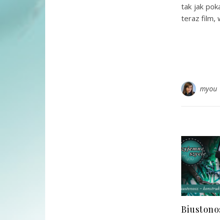
tak jak pok
teraz film,
myou
Biustono