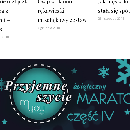
nierozłączki
Czapka, komin,
Jak męska ko
ca z
rękawiczki –
stała się spó
28 listopada 2016
mi –
mikołajkowy zestaw
6 grudnia 2018
S
a 2018