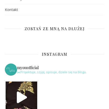
Kontakt
ZOSTAŃ ZE MNĄ NA DŁUŻEJ
INSTAGRAM
myouofficial
✂️Projektuje, szyję, opisuje, dziele się na blogu.