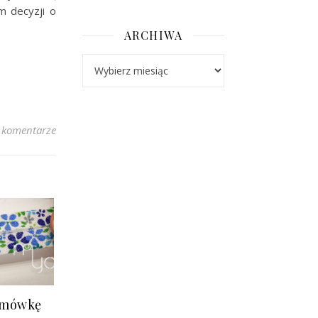
m decyzji o
ARCHIWA
Archiwa
 komentarze
amówkę