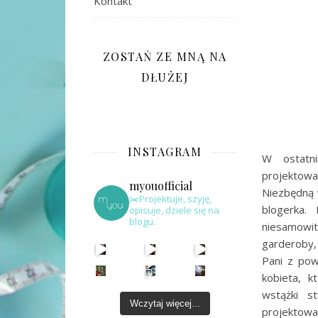
Kontakt
ZOSTAŃ ZE MNĄ NA
DŁUŻEJ
INSTAGRAM
W ostatn
projektowa
myouofficial
Niezbędną w
✂️Projektuje, szyję,
blogerka.
opisuje, dziele się na
blogu.
niesamowit
garderoby,
Pani z pow
kobieta, k
wstążki 
Wczytaj więcej...
projektowa