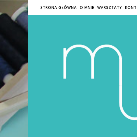
STRONA GŁÓWNA
O MNIE
WARSZTATY
KONT