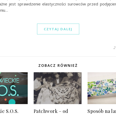
Ważne jest sprawdzenie elastyczności surowców przed podjęcie
niu…
CZYTAJ DALEJ
2
ZOBACZ RÓWNIEŻ
ie S.O.S.
Patchwork – od
Sposób na l