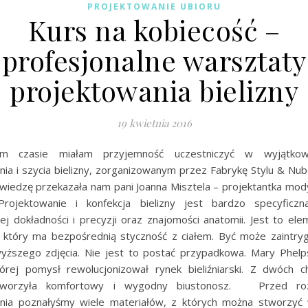
PROJEKTOWANIE UBIORU
Kurs na kobiecość –
profesjonalne warsztaty
projektowania bielizny
19 kwietnia 2016
im czasie miałam przyjemność uczestniczyć w wyjątkow
nia i szycia bielizny, zorganizowanym przez Fabrykę Stylu & Nub
iedzę przekazała nam pani Joanna Misztela – projektantka mody,
 Projektowanie i konfekcja bielizny jest bardzo specyficz
ej dokładności i precyzji oraz znajomości anatomii. Jest to ele
 który ma bezpośrednią styczność z ciałem. Być może zaintr
yższego zdjęcia. Nie jest to postać przypadkowa. Mary Phelp
tórej pomysł rewolucjonizował rynek bieliźniarski. Z dwóch c
stworzyła komfortowy i wygodny biustonosz. Przed roz
nia poznałyśmy wiele materiałów, z których można stworzy