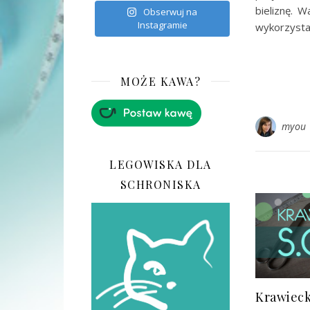
bieliznę. 
Obserwuj na
Instagramie
wykorzysta
MOŻE KAWA?
myou
LEGOWISKA DLA
SCHRONISKA
Krawieck