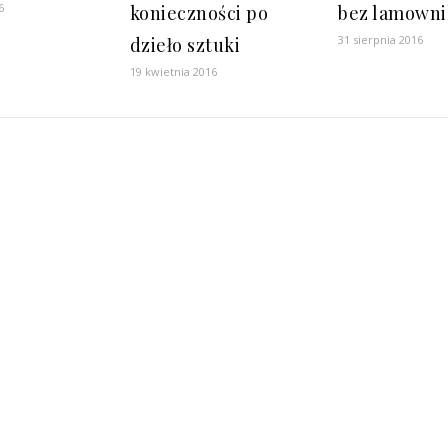
6
konieczności po
bez lamowni
31 sierpnia 2016
dzieło sztuki
19 kwietnia 2016