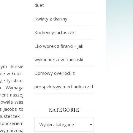
duet
Kwiaty z tkaniny
Kuchenny fartuszek
Eko worek z firanki – Jak
wykonać szew francuski
ym kursie
Domowy overlock z
ee w Łodzi.
 stylistka i
perspektywy mechanika cz.II
na. Wymaga
ment naszej
ygowała Was
s Jacobs to
KATEGORIE
husteczek i
Kategorie
poczęciem
ć wymarzoną