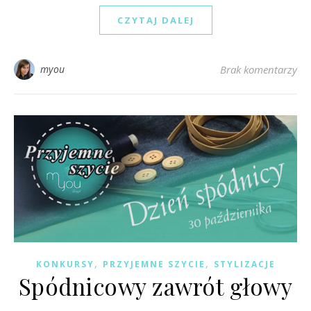
CZYTAJ DALEJ
myou
Brak komentarzy
,
,
KONKURSY
PRZYJEMNE SZYCIE
STYLIZACJE
Spódnicowy zawrót głowy