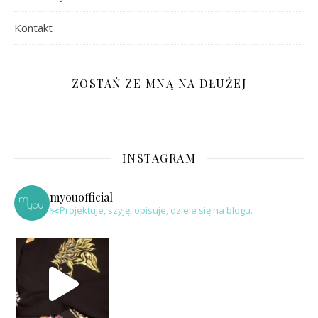
Kontakt
ZOSTAŃ ZE MNĄ NA DŁUŻEJ
INSTAGRAM
myouofficial
✂️Projektuje, szyję, opisuje, dziele się na blogu.