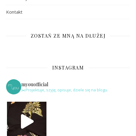
Kontakt
ZOSTAŃ ZE MNĄ NA DŁUŻEJ
INSTAGRAM
myouofficial
✂️Projektuje, szyję, opisuje, dziele się na blogu.