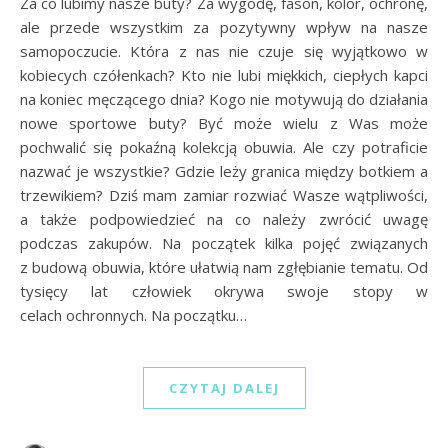
Za co lubimy nasze buty? Za wygodę, fason, kolor, ochronę,
ale przede wszystkim za pozytywny wpływ na nasze
samopoczucie. Która z nas nie czuje się wyjątkowo w
kobiecych czółenkach? Kto nie lubi miękkich, ciepłych kapci
na koniec męczącego dnia? Kogo nie motywują do działania
nowe sportowe buty? Być może wielu z Was może
pochwalić się pokaźną kolekcją obuwia. Ale czy potraficie
nazwać je wszystkie? Gdzie leży granica między botkiem a
trzewikiem? Dziś mam zamiar rozwiać Wasze wątpliwości,
a także podpowiedzieć na co należy zwrócić uwagę
podczas zakupów. Na początek kilka pojęć związanych
z budową obuwia, które ułatwią nam zgłębianie tematu. Od
tysięcy lat człowiek okrywa swoje stopy w
celach ochronnych. Na początku…
CZYTAJ DALEJ