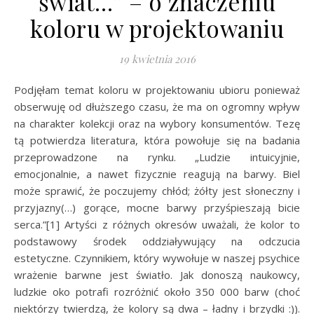
świat…” – o znaczeniu
koloru w projektowaniu
19 kwietnia 2016
Podjęłam temat koloru w projektowaniu ubioru ponieważ
obserwuję od dłuższego czasu, że ma on ogromny wpływ
na charakter kolekcji oraz na wybory konsumentów. Tezę
tą potwierdza literatura, która powołuje się na badania
przeprowadzone na rynku. „Ludzie intuicyjnie,
emocjonalnie, a nawet fizycznie reagują na barwy. Biel
może sprawić, że poczujemy chłód; żółty jest słoneczny i
przyjazny(…) gorące, mocne barwy przyśpieszają bicie
serca.”[1] Artyści z różnych okresów uważali, że kolor to
podstawowy środek oddziaływujący na odczucia
estetyczne. Czynnikiem, który wywołuje w naszej psychice
wrażenie barwne jest światło. Jak donoszą naukowcy,
ludzkie oko potrafi rozróżnić około 350 000 barw (choć
niektórzy twierdzą, że kolory są dwa – ładny i brzydki :)).