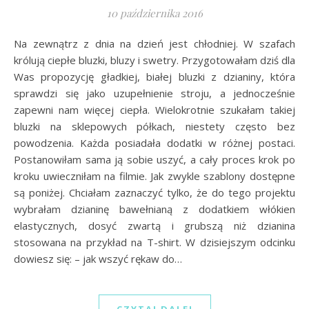
10 października 2016
Na zewnątrz z dnia na dzień jest chłodniej. W szafach
królują ciepłe bluzki, bluzy i swetry. Przygotowałam dziś dla
Was propozycję gładkiej, białej bluzki z dzianiny, która
sprawdzi się jako uzupełnienie stroju, a jednocześnie
zapewni nam więcej ciepła. Wielokrotnie szukałam takiej
bluzki na sklepowych półkach, niestety często bez
powodzenia. Każda posiadała dodatki w różnej postaci.
Postanowiłam sama ją sobie uszyć, a cały proces krok po
kroku uwieczniłam na filmie. Jak zwykle szablony dostępne
są poniżej. Chciałam zaznaczyć tylko, że do tego projektu
wybrałam dzianinę bawełnianą z dodatkiem włókien
elastycznych, dosyć zwartą i grubszą niż dzianina
stosowana na przykład na T-shirt. W dzisiejszym odcinku
dowiesz się: – jak wszyć rękaw do…
CZYTAJ DALEJ