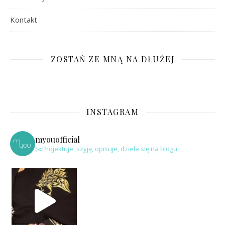
Kontakt
ZOSTAŃ ZE MNĄ NA DŁUŻEJ
INSTAGRAM
myouofficial
✂️Projektuje, szyję, opisuje, dziele się na blogu.