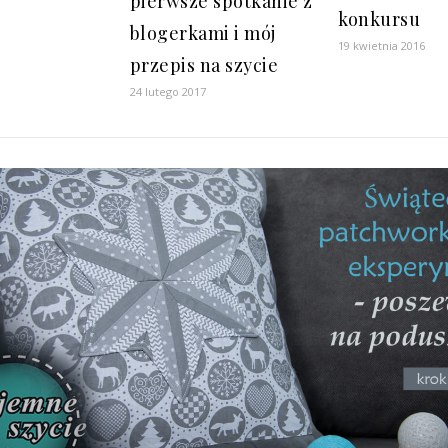
pierwsze spotkanie z
konkursu
blogerkami i mój
19 kwietnia 2016
przepis na szycie
24 lutego 2017