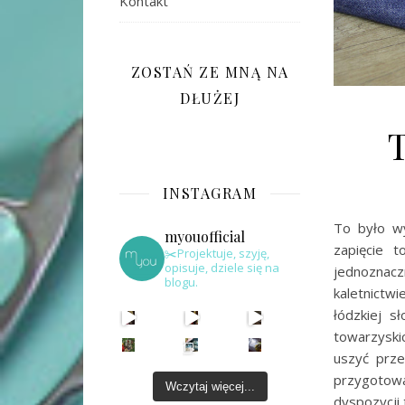
Kontakt
ZOSTAŃ ZE MNĄ NA
DŁUŻEJ
INSTAGRAM
To było wy
myouofficial
zapięcie 
✂️Projektuje, szyję,
opisuje, dziele się na
jednoznaczn
blogu.
kaletnictw
łódzkiej s
towarzysk
uszyć prze
przygotowa
Wczytaj więcej...
dyspozycji 