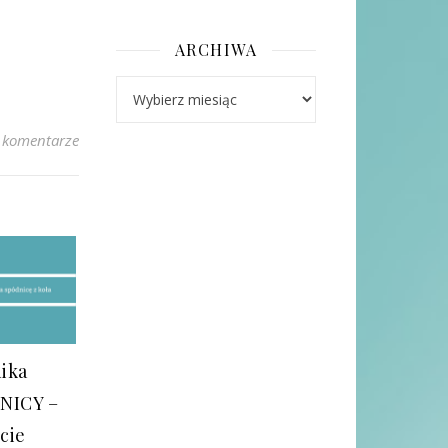
ARCHIWA
Archiwa
 komentarze
nika
NICY –
cie