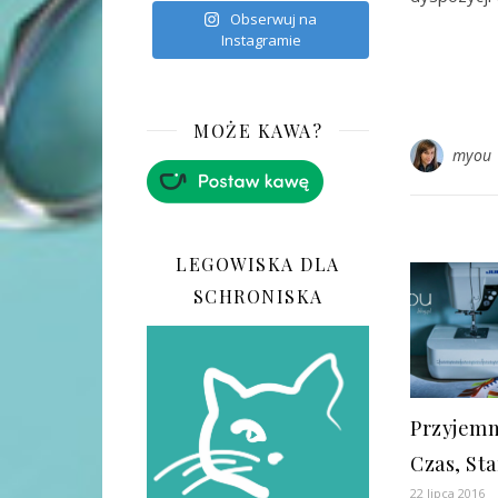
Obserwuj na
Instagramie
MOŻE KAWA?
myou
LEGOWISKA DLA
SCHRONISKA
Przyjemn
Czas, Sta
22 lipca 2016