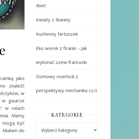
duet
Kwiaty z tkaniny
Kuchenny fartuszek
e
Eko worek z firanki – Jak
wykonać szew francuski
Domowy overlock z
 ramką jako
no znaleźć
perspektywy mechanika cz.II
kolczyków, w
 – w gwarze
o” w celach
KATEGORIE
enia. Mamy
le mogą być
Kategorie
. Miałam do