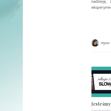
nadzieję
eksperymen
myou
Jesteśm
5 października