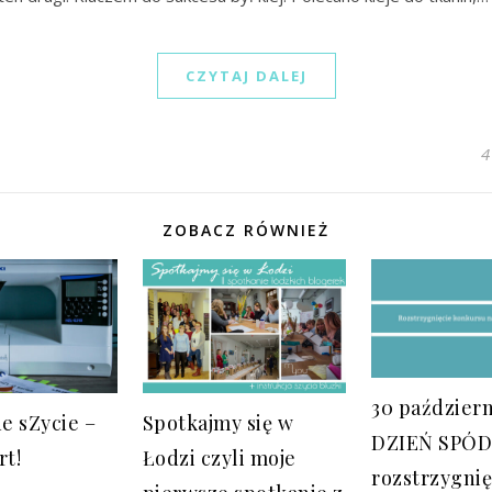
CZYTAJ DALEJ
4
ZOBACZ RÓWNIEŻ
30 paździer
e sZycie –
Spotkajmy się w
DZIEŃ SPÓD
rt!
Łodzi czyli moje
rozstrzygnię