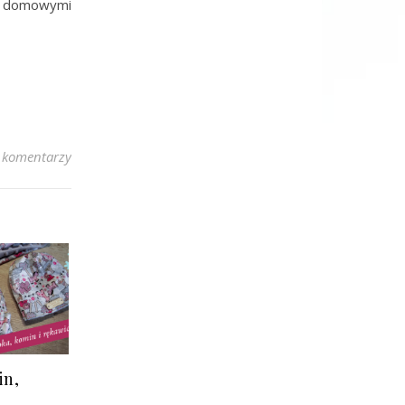
 domowymi
 komentarzy
in,