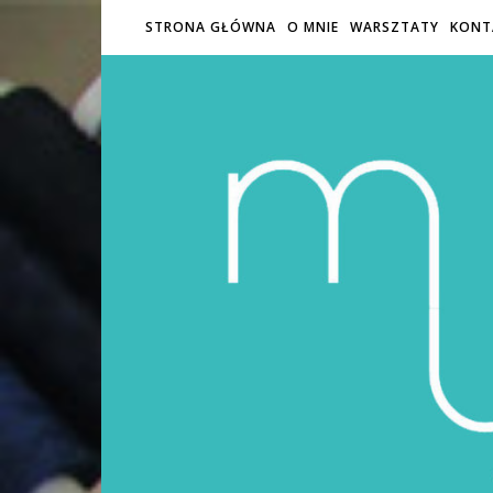
STRONA GŁÓWNA
O MNIE
WARSZTATY
KONT