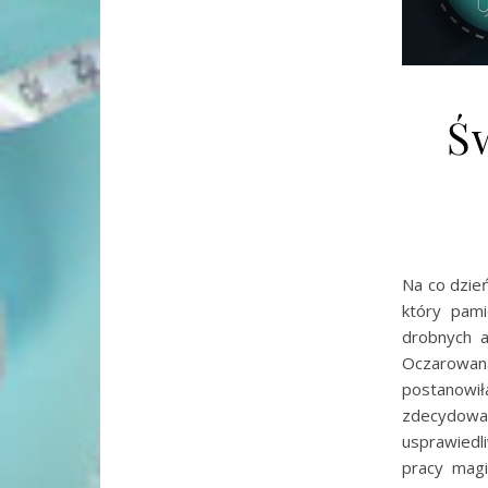
Ś
Na co dzień
który pam
drobnych a
Oczarowan
postanowił
zdecydowa
usprawiedl
pracy magi