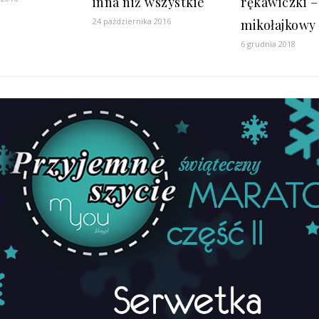
inna niż wszystkie
rękawiczki –
24 października 2016
mikołajkowy
6 grudnia 2018