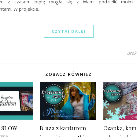
, że z czasem będę mogła się z Wami podzielić moimi
tami. W projekcie…
CZYTAJ DALEJ
Brak
ZOBACZ RÓWNIEŻ
y SLOW!
Bluza z kapturem
Czapka, kom
 2016