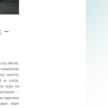
 –
czny klimat,
rowadzenie
ny nastrój.
d w Łodzi,
dno było mi
atchwork –
a napisaniu
stałam. Mam