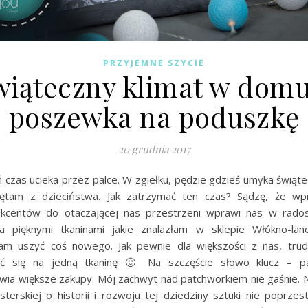
PRZYJEMNE SZYCIE
wiąteczny klimat w domu
poszewka na poduszkę
20 grudnia 2017
 czas ucieka przez palce. W zgiełku, pędzie gdzieś umyka świąte
iętam z dzieciństwa. Jak zatrzymać ten czas? Sądzę, że wp
kcentów do otaczającej nas przestrzeni wprawi nas w rados
a pięknymi tkaninami jakie znalazłam w sklepie Włókno-lan
am uszyć coś nowego. Jak pewnie dla większości z nas, tru
ć się na jedną tkaninę 🙂 Na szczęście słowo klucz – p
iwia większe zakupy. Mój zachwyt nad patchworkiem nie gaśnie. N
sterskiej o historii i rozwoju tej dziedziny sztuki nie poprze