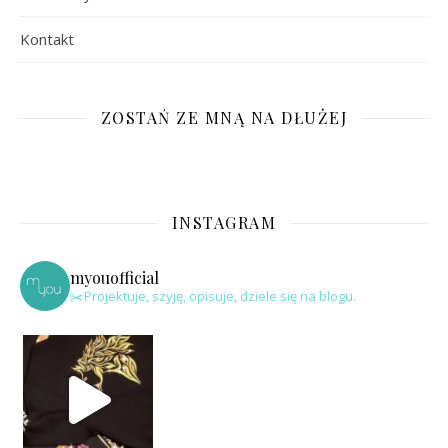
Kontakt
ZOSTAŃ ZE MNĄ NA DŁUŻEJ
INSTAGRAM
myouofficial
✂️Projektuje, szyję, opisuje, dziele się na blogu.