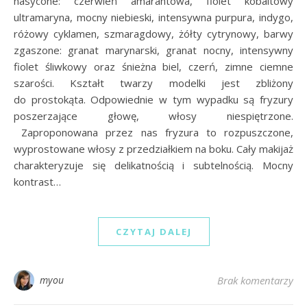
nasycone: czerwień amarantowa, fiolet kobaltowy
ultramaryna, mocny niebieski, intensywna purpura, indygo,
różowy cyklamen, szmaragdowy, żółty cytrynowy, barwy
zgaszone: granat marynarski, granat nocny, intensywny
fiolet śliwkowy oraz śnieżna biel, czerń, zimne ciemne
szarości. Kształt twarzy modelki jest zbliżony
do prostokąta. Odpowiednie w tym wypadku są fryzury
poszerzające głowę, włosy niespiętrzone.
Zaproponowana przez nas fryzura to rozpuszczone,
wyprostowane włosy z przedziałkiem na boku. Cały makijaż
charakteryzuje się delikatnością i subtelnością. Mocny
kontrast…
CZYTAJ DALEJ
myou
Brak komentarzy