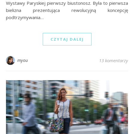
Wystawy Paryskiej pierwszy biustonosz. Była to pierwsza
bielizna prezentująca rewolucyjną koncepcję
podtrzymywania…
CZYTAJ DALEJ
myou
13 komentarzy