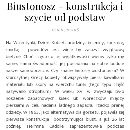
Biustonosz – konstrukcja i
szycie od podstaw
16 lutego 2018
Na Walentynki, Dzień Kobiet, urodziny, imieniny, rocznicę,
randkę – powodów jest wiele by założyć wyjątkową
bieliznę. Choć często o jej wyjątkowości wiemy tylko my
same, sama świadomość jej posiadania na sobie buduje
nasze samopoczucie. Czy znacie historię biustonosza? W
starożytnej Grecji kobiety obwiązywały piersi kawałkami
materiału lub skóry na wierzchu tuniki (tego typu część
nazywano strophium). W wieku XVI w zwyczaju było
noszenie zapachowych kulek lub woreczków między
piersiami w celu nadania ładnego zapachu rzadko pranej
odzieży. W 1863, jako alternatywa dla gorsetu, pojawiła się
pierwsza konstrukcja podtrzymująca biust, a już 26 lat
później, Hermina Cadolle zaprezentowała podczas