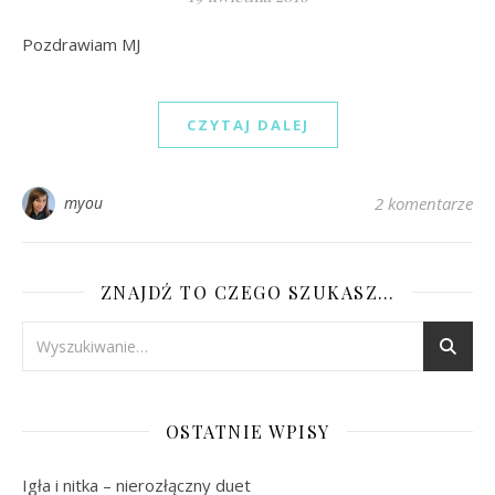
Pozdrawiam MJ
CZYTAJ DALEJ
myou
2 komentarze
ZNAJDŹ TO CZEGO SZUKASZ…
OSTATNIE WPISY
Igła i nitka – nierozłączny duet