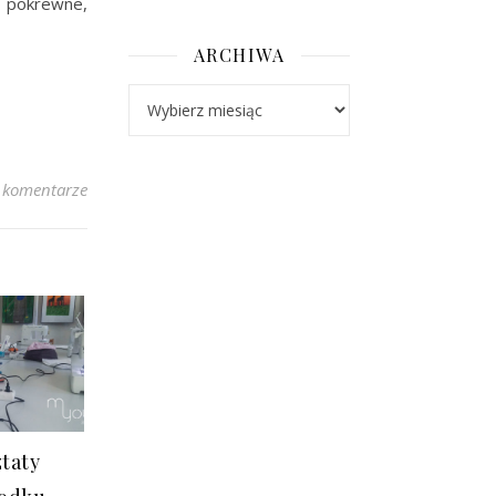
 pokrewne,
ARCHIWA
Archiwa
 komentarze
taty