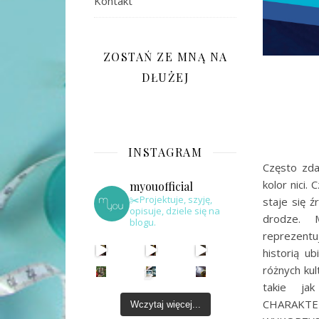
Kontakt
ZOSTAŃ ZE MNĄ NA
DŁUŻEJ
INSTAGRAM
Często zdar
kolor nici
myouofficial
✂️Projektuje, szyję,
staje się 
opisuje, dziele się na
drodze. 
blogu.
reprezentu
historią u
różnych ku
takie ja
CHARAK
Wczytaj więcej...