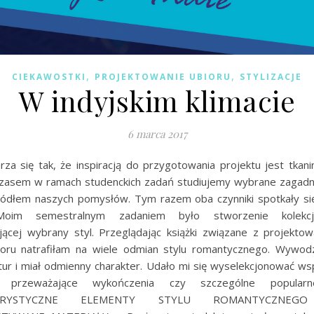
,
,
CIEKAWOSTKI
PROJEKTOWANIE UBIORU
STYLIZACJE
W indyjskim klimacie
6 marca 2017
za się tak, że inspiracją do przygotowania projektu jest tkani
. Czasem w ramach studenckich zadań studiujemy wybrane zagadni
źródłem naszych pomysłów. Tym razem oba czynniki spotkały si
Moim semestralnym zadaniem było stworzenie kolekcj
jącej wybrany styl. Przeglądając książki związane z projekto
bioru natrafiłam na wiele odmian stylu romantycznego. Wywodz
ltur i miał odmienny charakter. Udało mi się wyselekcjonować ws
k przeważające wykończenia czy szczególne popularne
TERYSTYCZNE ELEMENTY STYLU ROMANTYCZNEGO