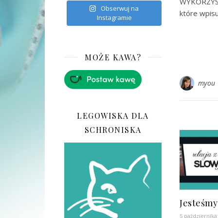
WYKORZYST
Obserwuj na
które wpisu
Instagramie
MOŻE KAWA?
myou
LEGOWISKA DLA
SCHRONISKA
Jesteśm
5 października