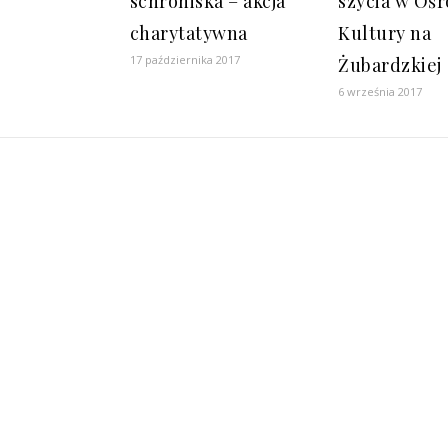
schroniska – akcja
szycia w Oś
charytatywna
Kultury na
17 października 2017
Żubardzkiej
6 września 2017