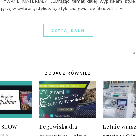
YWANE MATERIAŁY …..Drążąc temat dalej wypisałam style
ją się w wybraną stylistykę. Style „na gwiazdę filmową” czy…
CZYTAJ DALEJ
2
ZOBACZ RÓWNIEŻ
y SLOW!
Legowiska dla
Letnie warsz
 2016