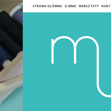
STRONA GŁÓWNA
O MNIE
WARSZTATY
KONT