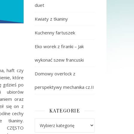
duet
Kwiaty z tkaniny
Kuchenny fartuszek
Eko worek z firanki – Jak
wykonać szew francuski
na, haft czy
Domowy overlock z
enie, które
ę gdzieś po
perspektywy mechanika cz.II
i ubiorów
waniem oraz
ił się on z
KATEGORIE
pólne cechy
 tkaniny.
Kategorie
 CZĘSTO