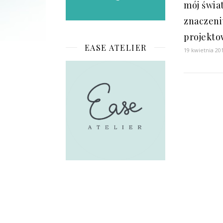
mój świa
znaczeni
projekto
EASE ATELIER
19 kwietnia 20