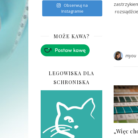
zastrzyki
Obserwuj na
rozsiądźci
Instagramie
MOŻE KAWA?
myou
LEGOWISKA DLA
SCHRONISKA
„Więc ch