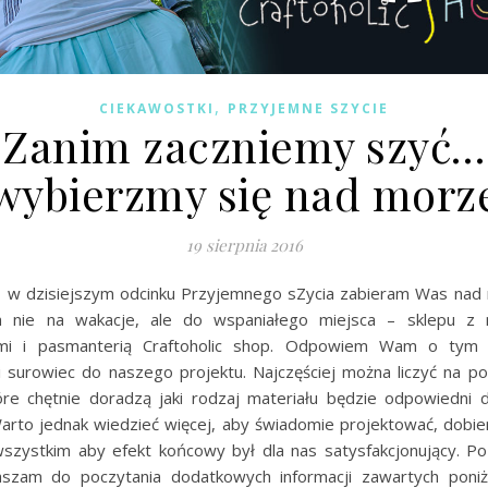
,
CIEKAWOSTKI
PRZYJEMNE SZYCIE
Zanim zaczniemy szyć…
wybierzmy się nad morz
19 sierpnia 2016
t, w dzisiejszym odcinku Przyjemnego sZycia zabieram Was nad 
 nie na wakacje, ale do wspaniałego miejsca – sklepu z m
mi i pasmanterią Craftoholic shop. Odpowiem Wam o tym 
 surowiec do naszego projektu. Najczęściej można liczyć na 
tóre chętnie doradzą jaki rodzaj materiału będzie odpowiedni 
arto jednak wiedzieć więcej, aby świadomie projektować, dobier
szystkim aby efekt końcowy był dla nas satysfakcjonujący. Po
aszam do poczytania dodatkowych informacji zawartych poniż