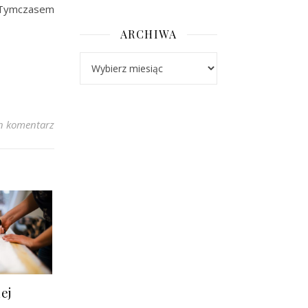
 Tymczasem
ARCHIWA
Archiwa
n komentarz
ej