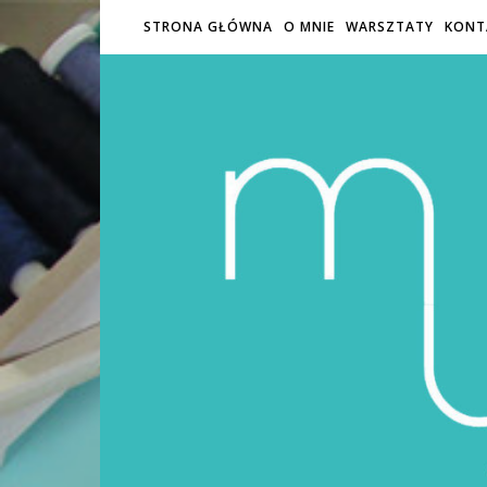
STRONA GŁÓWNA
O MNIE
WARSZTATY
KONT