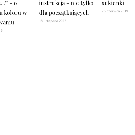
t…” – o
instrukcja – nie tylko
sukienki
25 czerwca 2019
u koloru w
dla początkujących
18 listopada 2016
waniu
16