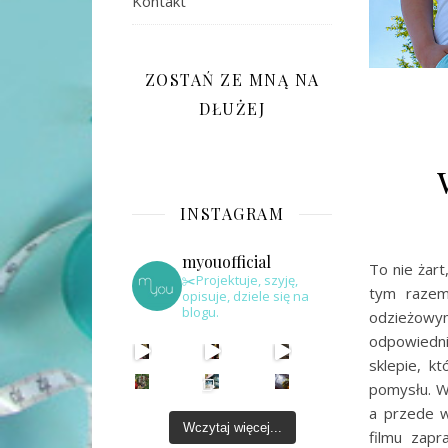
Kontakt
ZOSTAŃ ZE MNĄ NA
DŁUŻEJ
INSTAGRAM
myouofficial
To nie żar
✂️Projektuje, szyję,
tym razem
opisuje, dziele się na
blogu.
odzieżowy
odpowiedni
sklepie, k
pomysłu. W
a przede w
Wczytaj więcej...
filmu zapr