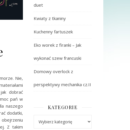
duet
Kwiaty z tkaniny
Kuchenny fartuszek
Eko worek z firanki – Jak
e
wykonać szew francuski
Domowy overlock z
morze. Nie,
perspektywy mechanika cz.II
ateriałami
jak dobrać
pomoc pań w
dla naszego
KATEGORIE
ać dodatki,
Kategorie
 obejrzeniu
ej. Z takim