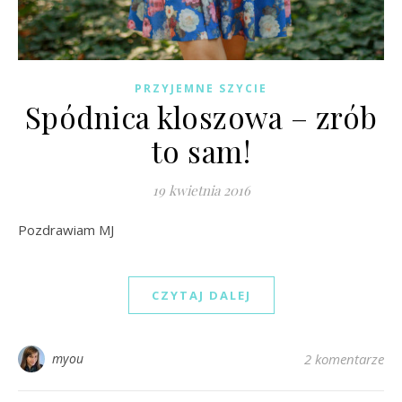
PRZYJEMNE SZYCIE
Spódnica kloszowa – zrób
to sam!
19 kwietnia 2016
Pozdrawiam MJ
CZYTAJ DALEJ
myou
2 komentarze