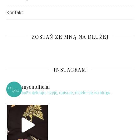
Kontakt
ZOSTAŃ ZE MNĄ NA DŁUŻEJ
INSTAGRAM
myouofficial
✂️Projektuje, szyję, opisuje, dziele się na blogu.