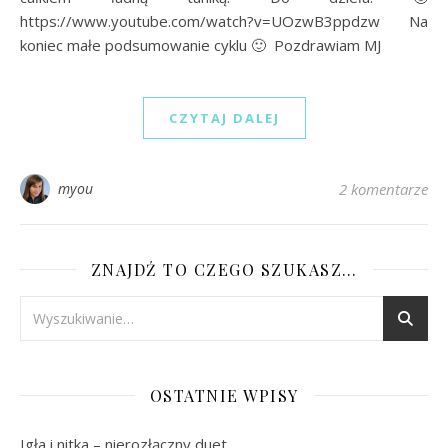
https://www.youtube.com/watch?v=UOzwB3ppdzw Na
koniec małe podsumowanie cyklu 🙂 Pozdrawiam MJ
CZYTAJ DALEJ
myou
2 komentarze
ZNAJDŹ TO CZEGO SZUKASZ…
OSTATNIE WPISY
Igła i nitka – nierozłączny duet