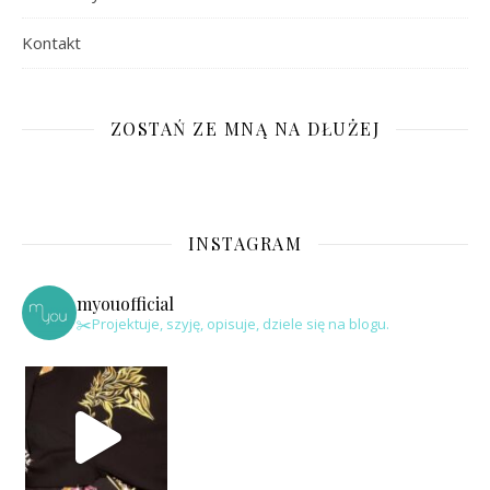
Kontakt
ZOSTAŃ ZE MNĄ NA DŁUŻEJ
INSTAGRAM
myouofficial
✂️Projektuje, szyję, opisuje, dziele się na blogu.