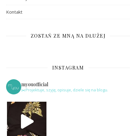
Kontakt
ZOSTAŃ ZE MNĄ NA DŁUŻEJ
INSTAGRAM
myouofficial
✂️Projektuje, szyję, opisuje, dziele się na blogu.