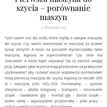
szycia – porównanie
maszyn
11 listopada 2017
Tym razem coś dla osób, które myślą o zakupie maszyny
do szycia. Czy warto inwestować w maszynę za prawie
tysiąc złotych? A może na początek wystarczyłaby tania
maszyna, kupiona w supermarkecie? Czy cena ma
znaczenie? A może kupić używaną? Na co zwrócić uwagę
przy zakupie? Jakie kryteria mają przełożenie na praktyczne
użytkowanie? Aby rozwiać wasze wątpliwości porównałam
moją pierwszą maszynę do szycia, kupioną za niecałe 200
zł i maszynę JUKI HZL-353. Porównamy: – system
chwytacza – płytkę ściegową – transport – mocowanie
stopki – nawlekanie igły – montaż igły – docisk stopki –
wolne ramę – wyposażenie przybornika – pole pracy –
wybór i regulacja ściegów – ilość ściegów –…