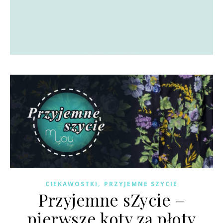
,
CIEKAWOSTKI
PRZYJEMNE SZYCIE
Przyjemne sZycie –
pierwsze koty za płoty