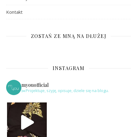
Kontakt
ZOSTAŃ ZE MNĄ NA DŁUŻEJ
INSTAGRAM
myouofficial
✂️Projektuje, szyję, opisuje, dziele się na blogu.