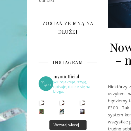
Kontakt
ZOSTAŃ ZE MNĄ NA
DŁUŻEJ
Now
– 
INSTAGRAM
myouofficial
✂️Projektuje, szyję,
Niektórzy 
opisuje, dziele się na
blogu.
uszyłam n
będziemy t
F300. Tak 
system kom
wszystkie p
Wczytaj więcej...
trudno sob