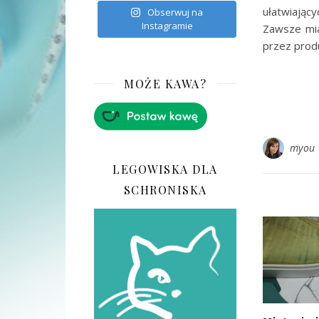
ułatwiający
Obserwuj na
Instagramie
Zawsze mi
przez produ
MOŻE KAWA?
myou
LEGOWISKA DLA
SCHRONISKA