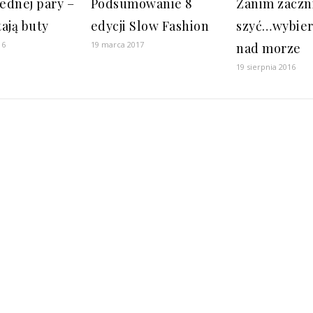
jednej pary –
Podsumowanie 8
Zanim zacz
ają buty
edycji Slow Fashion
szyć…wybier
16
19 marca 2017
nad morze
19 sierpnia 2016