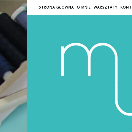
STRONA GŁÓWNA
O MNIE
WARSZTATY
KONT