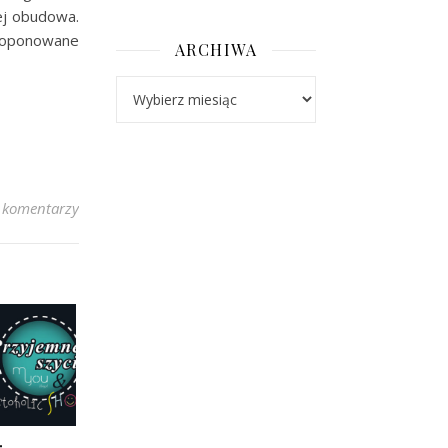
jej obudowa.
roponowane
ARCHIWA
Archiwa
 komentarzy