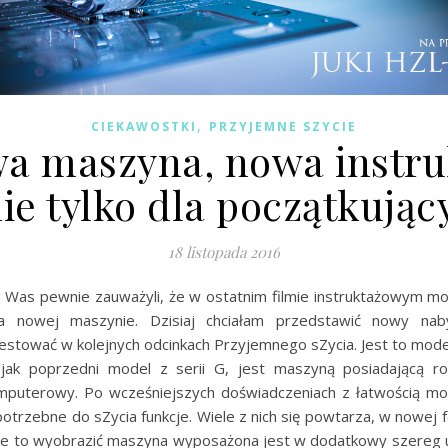
,
CIEKAWOSTKI
PRZYJEMNE SZYCIE
a maszyna, nowa instru
nie tylko dla początkując
18 listopada 2016
z Was pewnie zauważyli, że w ostatnim filmie instruktażowym mo
a nowej maszynie. Dzisiaj chciałam przedstawić nowy naby
estować w kolejnych odcinkach Przyjemnego sZycia. Jest to mode
jak poprzedni model z serii G, jest maszyną posiadającą 
puterowy. Po wcześniejszych doświadczeniach z łatwością mo
otrzebne do sZycia funkcje. Wiele z nich się powtarza, w nowej 
ie to wyobrazić maszyna wyposażona jest w dodatkowy szereg