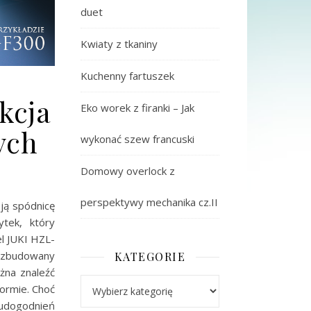
duet
Kwiaty z tkaniny
Kuchenny fartuszek
kcja
Eko worek z firanki – Jak
ych
wykonać szew francuski
Domowy overlock z
perspektywy mechanika cz.II
ją spódnicę
tek, który
l JUKI HZL-
rozbudowany
KATEGORIE
żna znaleźć
Kategorie
formie. Choć
 udogodnień