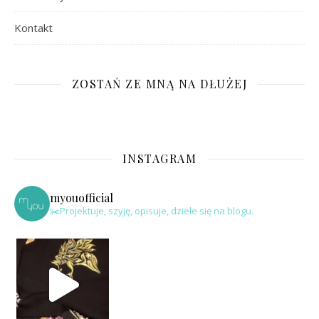
Kontakt
ZOSTAŃ ZE MNĄ NA DŁUŻEJ
INSTAGRAM
myouofficial
✂️Projektuje, szyję, opisuje, dziele się na blogu.