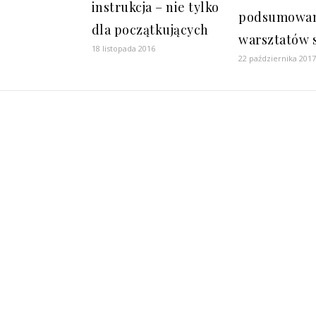
instrukcja – nie tylko
podsumowa
dla początkujących
warsztatów 
18 listopada 2016
22 października 201