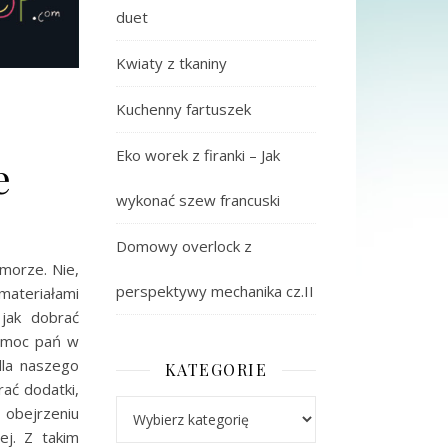
duet
Kwiaty z tkaniny
Kuchenny fartuszek
Eko worek z firanki – Jak
e
wykonać szew francuski
Domowy overlock z
morze. Nie,
perspektywy mechanika cz.II
ateriałami
jak dobrać
pomoc pań w
dla naszego
KATEGORIE
ać dodatki,
Kategorie
 obejrzeniu
ej. Z takim