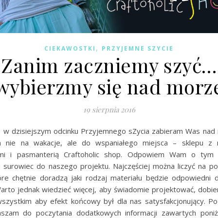
,
CIEKAWOSTKI
PRZYJEMNE SZYCIE
Zanim zaczniemy szyć…
wybierzmy się nad morz
19 sierpnia 2016
t, w dzisiejszym odcinku Przyjemnego sZycia zabieram Was nad 
 nie na wakacje, ale do wspaniałego miejsca – sklepu z m
mi i pasmanterią Craftoholic shop. Odpowiem Wam o tym 
 surowiec do naszego projektu. Najczęściej można liczyć na 
tóre chętnie doradzą jaki rodzaj materiału będzie odpowiedni 
arto jednak wiedzieć więcej, aby świadomie projektować, dobier
szystkim aby efekt końcowy był dla nas satysfakcjonujący. Po
aszam do poczytania dodatkowych informacji zawartych poniż