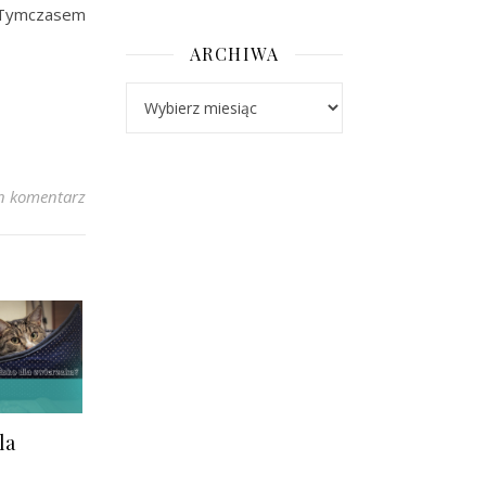
 Tymczasem
ARCHIWA
Archiwa
n komentarz
la