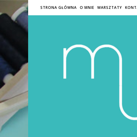
STRONA GŁÓWNA
O MNIE
WARSZTATY
KONT