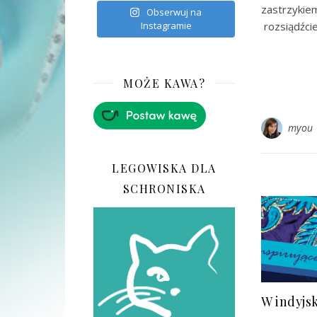
zastrzyki
Obserwuj na
rozsiądźci
Instagramie
MOŻE KAWA?
myou
LEGOWISKA DLA
SCHRONISKA
W indyjs