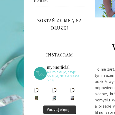
Kontakt
ZOSTAŃ ZE MNĄ NA
DŁUŻEJ
INSTAGRAM
myouofficial
To nie żar
✂️Projektuje, szyję,
tym razem
opisuje, dziele się na
blogu.
odzieżowy
odpowiedni
sklepie, k
pomysłu. W
a przede w
Wczytaj więcej...
filmu zapr