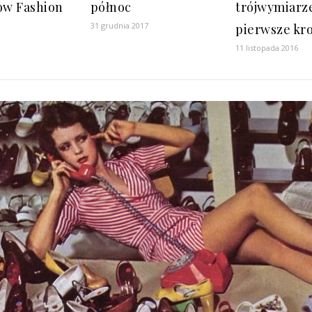
low Fashion
północ
trójwymiarz
31 grudnia 2017
pierwsze kr
11 listopada 2016