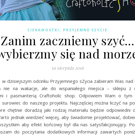
,
CIEKAWOSTKI
PRZYJEMNE SZYCIE
Zanim zaczniemy szyć…
wybierzmy się nad morz
19 sierpnia 2016
t, w dzisiejszym odcinku Przyjemnego sZycia zabieram Was nad 
 nie na wakacje, ale do wspaniałego miejsca – sklepu z m
mi i pasmanterią Craftoholic shop. Odpowiem Wam o tym 
 surowiec do naszego projektu. Najczęściej można liczyć na 
tóre chętnie doradzą jaki rodzaj materiału będzie odpowiedni 
arto jednak wiedzieć więcej, aby świadomie projektować, dobier
szystkim aby efekt końcowy był dla nas satysfakcjonujący. Po
aszam do poczytania dodatkowych informacji zawartych poniż