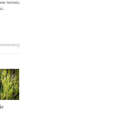
anie tematu.
ku…
 komentarzy
ie