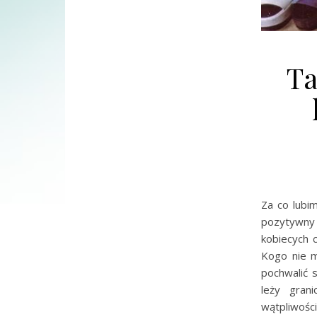
Ta
Za co lubi
pozytywny
kobiecych c
Kogo nie 
pochwalić 
leży gran
wątpliwośc