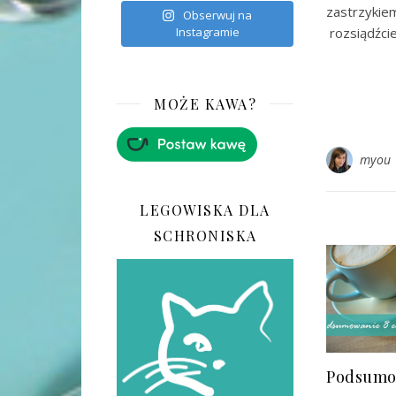
zastrzyki
Obserwuj na
rozsiądźci
Instagramie
MOŻE KAWA?
myou
LEGOWISKA DLA
SCHRONISKA
Podsumo