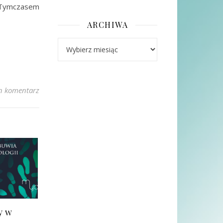
 Tymczasem
ARCHIWA
Archiwa
n komentarz
y w