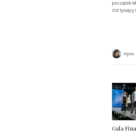
początek ki
Od tysięcy
myou
Gala Fin