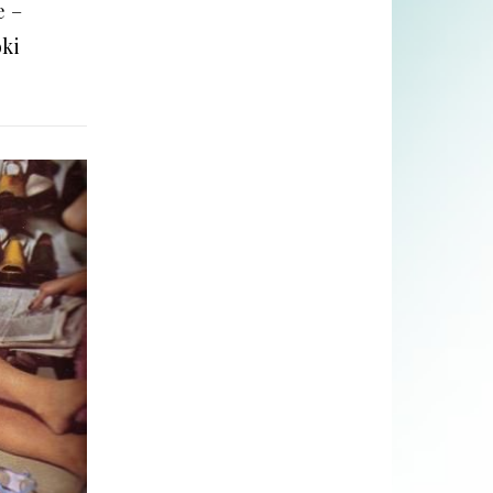
e –
oki