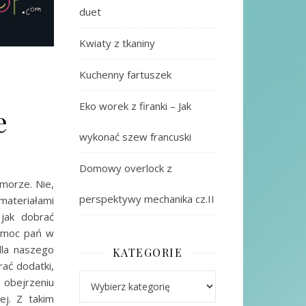
duet
Kwiaty z tkaniny
Kuchenny fartuszek
Eko worek z firanki – Jak
e
wykonać szew francuski
Domowy overlock z
morze. Nie,
perspektywy mechanika cz.II
ateriałami
jak dobrać
pomoc pań w
dla naszego
KATEGORIE
ać dodatki,
Kategorie
 obejrzeniu
ej. Z takim