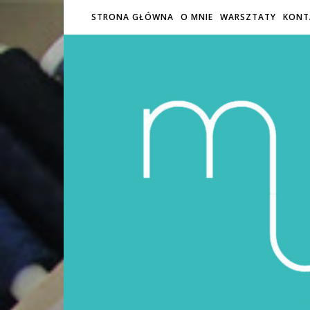
STRONA GŁÓWNA
O MNIE
WARSZTATY
KONT