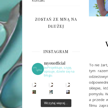
Kontakt
ZOSTAŃ ZE MNĄ NA
DŁUŻEJ
INSTAGRAM
myouofficial
To nie żar
✂️Projektuje, szyję,
tym razem
opisuje, dziele się na
blogu.
odzieżowy
odpowiedni
sklepie, k
pomysłu. W
a przede w
Wczytaj więcej...
filmu zapr