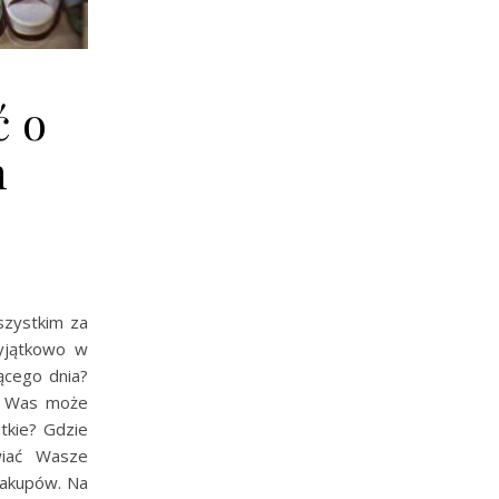
ć o
h
szystkim za
yjątkowo w
zącego dnia?
z Was może
tkie? Gdzie
wiać Wasze
zakupów. Na