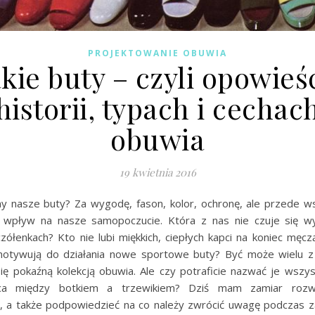
PROJEKTOWANIE OBUWIA
kie buty – czyli opowieś
historii, typach i cechac
obuwia
19 kwietnia 2016
my nasze buty? Za wygodę, fason, kolor, ochronę, ale przede w
 wpływ na nasze samopoczucie. Która z nas nie czuje się w
zółenkach? Kto nie lubi miękkich, ciepłych kapci na koniec męc
motywują do działania nowe sportowe buty? Być może wielu 
się pokaźną kolekcją obuwia. Ale czy potraficie nazwać je wszys
ica między botkiem a trzewikiem? Dziś mam zamiar roz
i, a także podpowiedzieć na co należy zwrócić uwagę podczas 