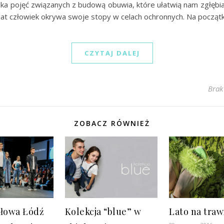
lka pojęć związanych z budową obuwia, które ułatwią nam zgłębi
 lat człowiek okrywa swoje stopy w celach ochronnych. Na począt
CZYTAJ DALEJ
Brak
ZOBACZ RÓWNIEŻ
ałowa Łódź
Kolekcja “blue” w
Lato na traw