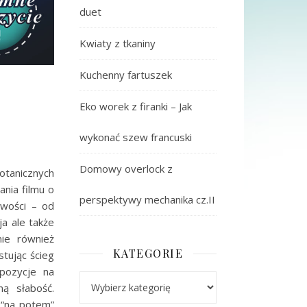
duet
Kwiaty z tkaniny
Kuchenny fartuszek
Eko worek z firanki – Jak
wykonać szew francuski
Domowy overlock z
otanicznych
nia filmu o
perspektywy mechanika cz.II
iwości – od
a ale także
mie również
KATEGORIE
tując ścieg
pozycje na
Kategorie
ną słabość.
e “na potem”