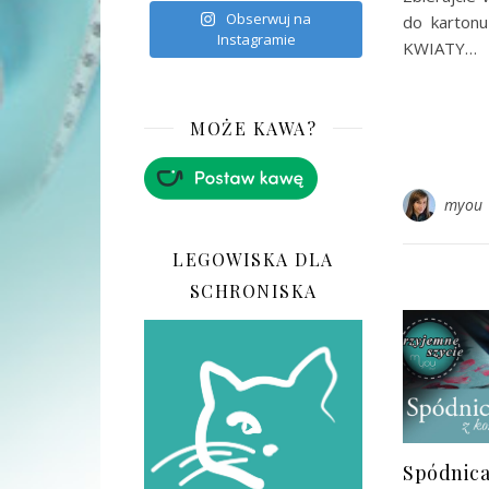
Obserwuj na
do kartonu
Instagramie
KWIATY…
MOŻE KAWA?
myou
LEGOWISKA DLA
SCHRONISKA
Spódnica