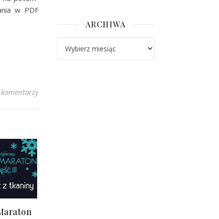
rania w PDF
ARCHIWA
Archiwa
 komentarzy
Maraton