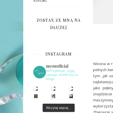
Kontakt
ZOSTAŃ ZE MNĄ NA
DŁUŻEJ
INSTAGRAM
Wiosna w r
myouofficial
pełnych kw
✂️Projektuje, szyję,
opisuje, dziele się na
tym…jak us
blogu.
najłatwiej
jako piękn
znajdzieci
maszynowy
wykorzysta
Wczytaj więcej...
Zbierajcie 