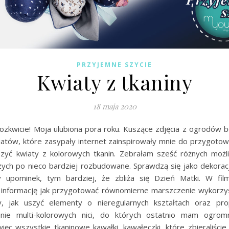
PRZYJEMNE SZYCIE
Kwiaty z tkaniny
18 maja 2020
ozkwicie! Moja ulubiona pora roku. Kuszące zdjęcia z ogrodów b
iatów, które zasypały internet zainspirowały mnie do przygotowa
zyć kwiaty z kolorowych tkanin. Zebrałam sześć różnych możl
szych po nieco bardziej rozbudowane. Sprawdzą się jako dekoracj
y upominek, tym bardziej, że zbliża się Dzień Matki. W fil
e informację jak przygotować równomierne marszczenie wykorzys
, jak uszyć elementy o nieregularnych kształtach oraz pro
nie multi-kolorowych nici, do których ostatnio mam ogrom
więc wszystkie tkaninowe kawałki, kawałeczki, które zbieraliści