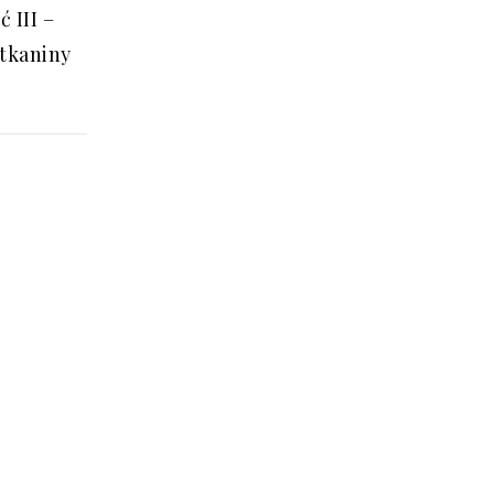
ć III –
 tkaniny