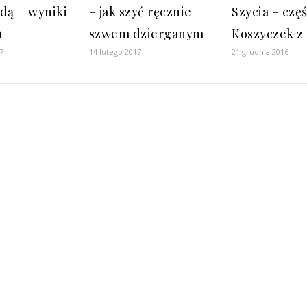
łdą + wyniki
– jak szyć ręcznie
Szycia – częś
u
szwem dzierganym
Koszyczek z
7
14 lutego 2017
21 grudnia 2016