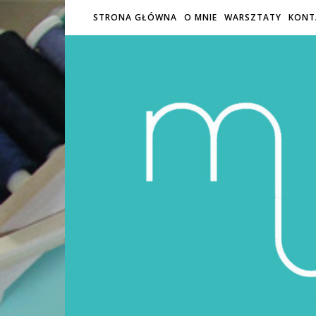
STRONA GŁÓWNA
O MNIE
WARSZTATY
KONT