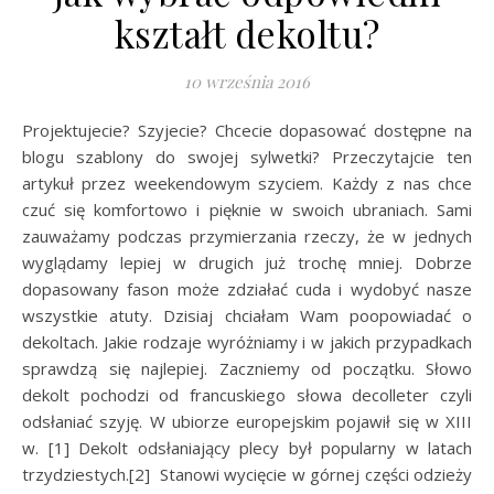
kształt dekoltu?
10 września 2016
Projektujecie? Szyjecie? Chcecie dopasować dostępne na
blogu szablony do swojej sylwetki? Przeczytajcie ten
artykuł przez weekendowym szyciem. Każdy z nas chce
czuć się komfortowo i pięknie w swoich ubraniach. Sami
zauważamy podczas przymierzania rzeczy, że w jednych
wyglądamy lepiej w drugich już trochę mniej. Dobrze
dopasowany fason może zdziałać cuda i wydobyć nasze
wszystkie atuty. Dzisiaj chciałam Wam poopowiadać o
dekoltach. Jakie rodzaje wyróżniamy i w jakich przypadkach
sprawdzą się najlepiej. Zaczniemy od początku. Słowo
dekolt pochodzi od francuskiego słowa decolleter czyli
odsłaniać szyję. W ubiorze europejskim pojawił się w XIII
w. [1] Dekolt odsłaniający plecy był popularny w latach
trzydziestych.[2] Stanowi wycięcie w górnej części odzieży