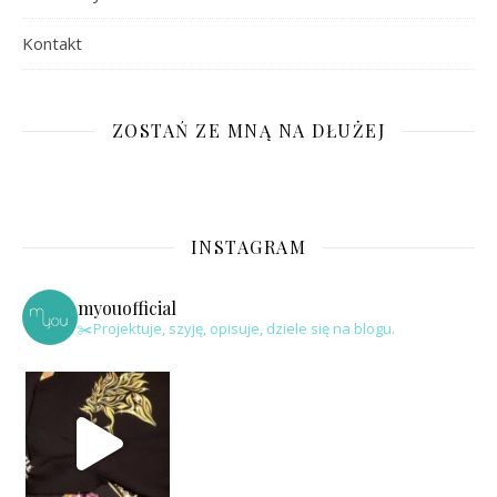
Kontakt
ZOSTAŃ ZE MNĄ NA DŁUŻEJ
INSTAGRAM
myouofficial
✂️Projektuje, szyję, opisuje, dziele się na blogu.