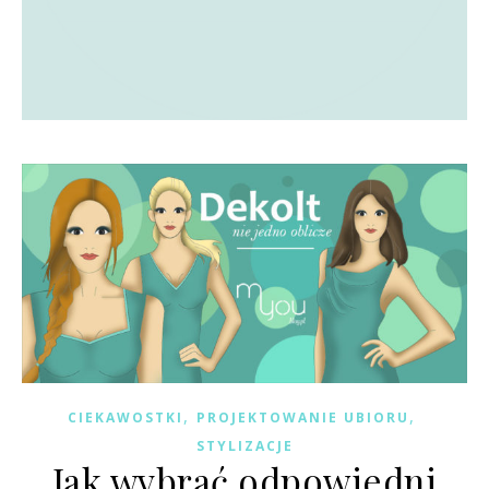
,
,
CIEKAWOSTKI
PROJEKTOWANIE UBIORU
STYLIZACJE
Jak wybrać odpowiedni