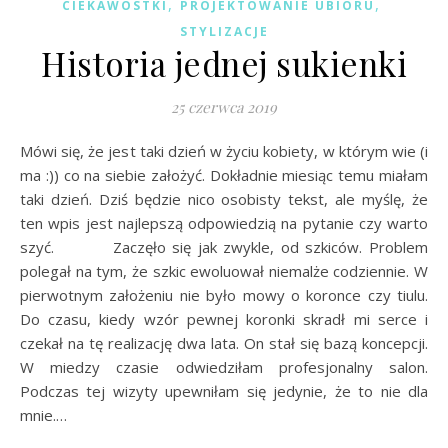
,
,
CIEKAWOSTKI
PROJEKTOWANIE UBIORU
STYLIZACJE
Historia jednej sukienki
25 czerwca 2019
Mówi się, że jest taki dzień w życiu kobiety, w którym wie (i
ma :)) co na siebie założyć. Dokładnie miesiąc temu miałam
taki dzień. Dziś będzie nico osobisty tekst, ale myślę, że
ten wpis jest najlepszą odpowiedzią na pytanie czy warto
szyć. Zaczęło się jak zwykle, od szkiców. Problem
polegał na tym, że szkic ewoluował niemalże codziennie. W
pierwotnym założeniu nie było mowy o koronce czy tiulu.
Do czasu, kiedy wzór pewnej koronki skradł mi serce i
czekał na tę realizację dwa lata. On stał się bazą koncepcji.
W miedzy czasie odwiedziłam profesjonalny salon.
Podczas tej wizyty upewniłam się jedynie, że to nie dla
mnie.…