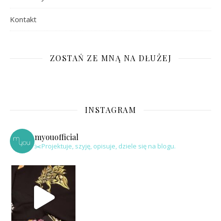
Kontakt
ZOSTAŃ ZE MNĄ NA DŁUŻEJ
INSTAGRAM
myouofficial
✂️Projektuje, szyję, opisuje, dziele się na blogu.