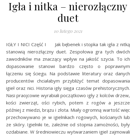
Igła i nitka – nierozłączny
duet
10 lutego 2021
IGŁY I NICI Część I Jak bębenek i stopka tak igła z nitką
stanowią nierozłączny duet. Zespołowa gra tych dwóch
zawodników ma znaczący wpływ na jakość szycia. To ich
dopasowanie stanowi bardzo często o poprawnym
łączeniu się ściegu. Na podstawie literatury oraz danych
producentów chciałabym przybliżyć temat dopasowania
igieł oraz nici. Historia igły sięga czasów prehistorycznych.
Nasi praojcowie wyrabiali początkowo igły z kolców drzew,
kości zwierząt, ości rybich, potem z rogów a jeszcze
później z miedzi, brązu i złota. Miały ogromną wartość więc
przechowywano je w igielnikach rogowych, kościanych lub
ze skóry. Igielniki te, zależnie od stopnia zamożności, były
ozdabiane. W średniowieczu wytwarzaniem igieł zajmowali