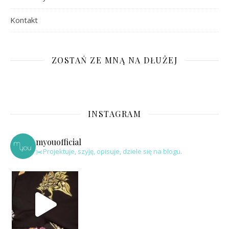
Kontakt
ZOSTAŃ ZE MNĄ NA DŁUŻEJ
INSTAGRAM
myouofficial
✂️Projektuje, szyję, opisuje, dziele się na blogu.