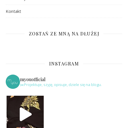
Kontakt
ZOSTAŃ ZE MNĄ NA DŁUŻEJ
INSTAGRAM
myouofficial
✂️Projektuje, szyję, opisuje, dziele się na blogu.