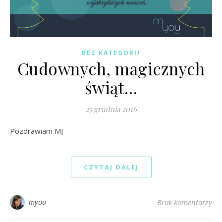
BEZ KATEGORII
Cudownych, magicznych
świąt…
25 grudnia 2016
Pozdrawiam MJ
CZYTAJ DALEJ
myou
Brak komentarzy