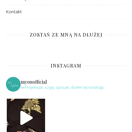
Kontakt
ZOSTAŃ ZE MNĄ NA DŁUŻEJ
INSTAGRAM
myouofficial
✂️Projektuje, szyję, opisuje, dziele się na blogu.