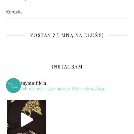
Kontakt
ZOSTAŃ ZE MNĄ NA DŁUŻEJ
INSTAGRAM
myouofficial
✂️Projektuje, szyję, opisuje, dziele się na blogu.