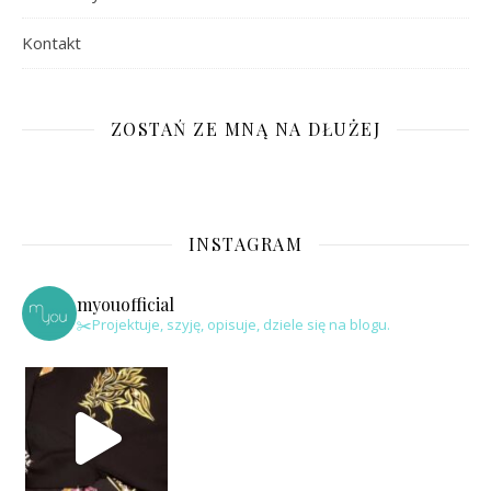
Kontakt
ZOSTAŃ ZE MNĄ NA DŁUŻEJ
INSTAGRAM
myouofficial
✂️Projektuje, szyję, opisuje, dziele się na blogu.