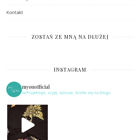
Kontakt
ZOSTAŃ ZE MNĄ NA DŁUŻEJ
INSTAGRAM
myouofficial
✂️Projektuje, szyję, opisuje, dziele się na blogu.