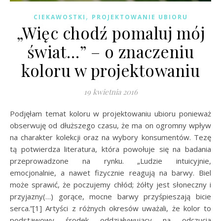
,
CIEKAWOSTKI
PROJEKTOWANIE UBIORU
„Więc chodź pomaluj mój
świat…” – o znaczeniu
koloru w projektowaniu
19 kwietnia 2016
Podjęłam temat koloru w projektowaniu ubioru ponieważ
obserwuję od dłuższego czasu, że ma on ogromny wpływ
na charakter kolekcji oraz na wybory konsumentów. Tezę
tą potwierdza literatura, która powołuje się na badania
przeprowadzone na rynku. „Ludzie intuicyjnie,
emocjonalnie, a nawet fizycznie reagują na barwy. Biel
może sprawić, że poczujemy chłód; żółty jest słoneczny i
przyjazny(…) gorące, mocne barwy przyśpieszają bicie
serca.”[1] Artyści z różnych okresów uważali, że kolor to
podstawowy środek oddziaływujący na odczucia