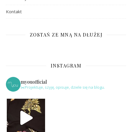
Kontakt
ZOSTAŃ ZE MNĄ NA DŁUŻEJ
INSTAGRAM
myouofficial
✂️Projektuje, szyję, opisuje, dziele się na blogu.