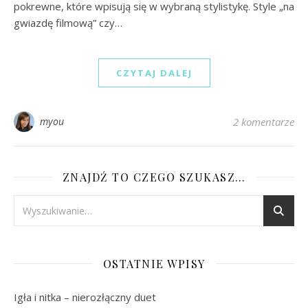
pokrewne, które wpisują się w wybraną stylistykę. Style „na
gwiazdę filmową” czy…
CZYTAJ DALEJ
myou
2 komentarze
ZNAJDŹ TO CZEGO SZUKASZ…
OSTATNIE WPISY
Igła i nitka – nierozłączny duet