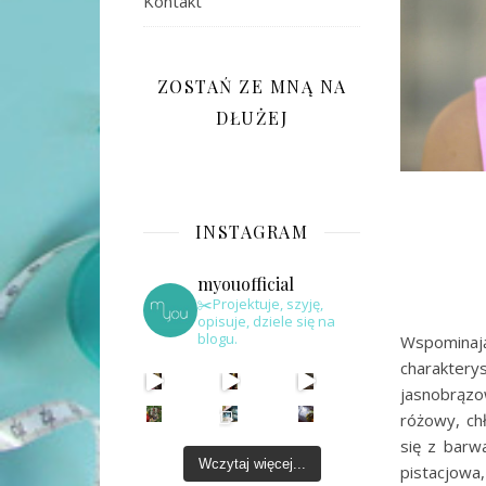
Kontakt
ZOSTAŃ ZE MNĄ NA
DŁUŻEJ
INSTAGRAM
myouofficial
✂️Projektuje, szyję,
opisuje, dziele się na
blogu.
Wspominają
charaktery
jasnobrązo
różowy, ch
się z barw
Wczytaj więcej...
pistacjowa,