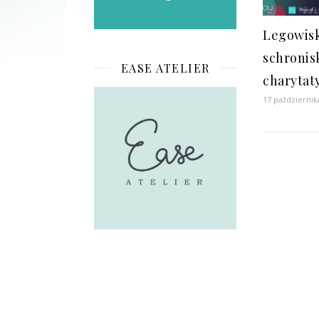
Legowisk
schronisk
EASE ATELIER
charytat
17 październik