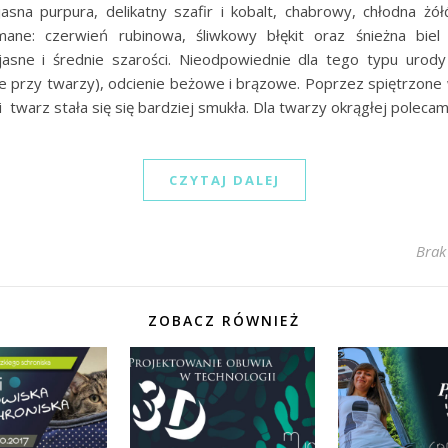
asna purpura, delikatny szafir i kobalt, chabrowy, chłodna żół
ane: czerwień rubinowa, śliwkowy błękit oraz śnieżna biel 
jasne i średnie szarości. Nieodpowiednie dla tego typu urody
ie przy twarzy), odcienie beżowe i brązowe. Poprzez spiętrzone 
i twarz stała się się bardziej smukła. Dla twarzy okrągłej poleca
CZYTAJ DALEJ
Brak
ZOBACZ RÓWNIEŻ