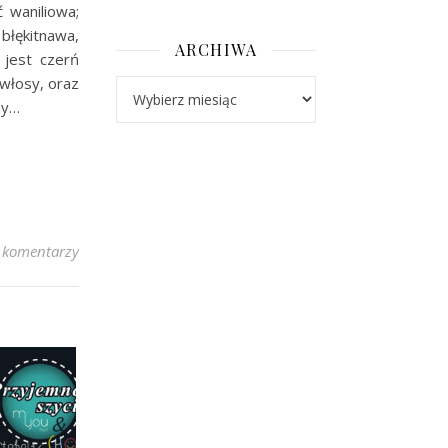
ć waniliowa;
błękitnawa,
ARCHIWA
 jest czerń
włosy, oraz
Archiwa
my…
 komentarzy