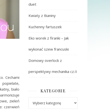
duet
Kwiaty z tkaniny
Kuchenny fartuszek
Eko worek z firanki – Jak
wykonać szew francuski
Domowy overlock z
perspektywy mechanika cz.II
to. Cechami
 popielate,
atny, biało
KATEGORIE
harmonizuje
Kategorie
owe, zieleń
we: czerwień