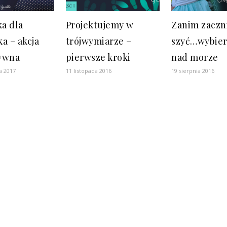
a dla
Projektujemy w
Zanim zacz
a – akcja
trójwymiarze –
szyć…wybier
ywna
pierwsze kroki
nad morze
a 2017
11 listopada 2016
19 sierpnia 2016