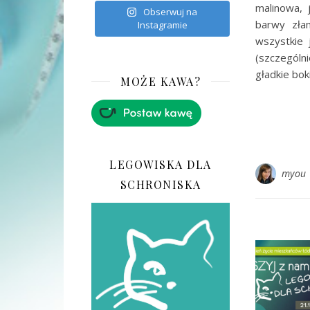
malinowa, j
Obserwuj na
barwy złam
Instagramie
wszystkie 
(szczególn
gładkie bok
MOŻE KAWA?
LEGOWISKA DLA
myou
SCHRONISKA