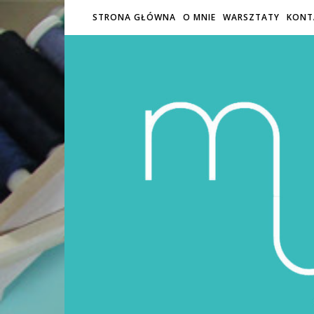
STRONA GŁÓWNA
O MNIE
WARSZTATY
KONT