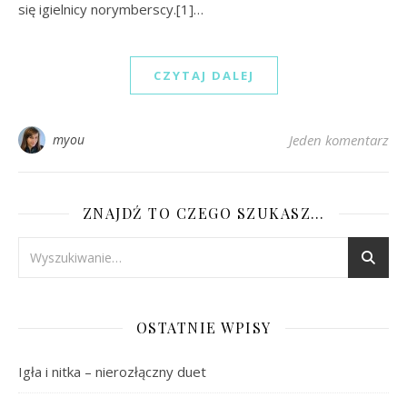
się igielnicy norymberscy.[1]…
CZYTAJ DALEJ
myou
Jeden komentarz
ZNAJDŹ TO CZEGO SZUKASZ…
OSTATNIE WPISY
Igła i nitka – nierozłączny duet