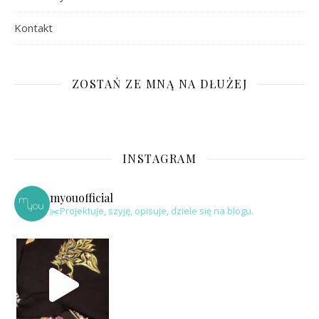
Kontakt
ZOSTAŃ ZE MNĄ NA DŁUŻEJ
INSTAGRAM
myouofficial
✂️Projektuje, szyję, opisuje, dziele się na blogu.