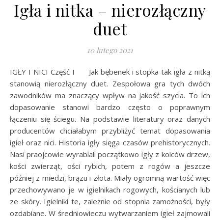
Igła i nitka – nierozłączny
duet
10 lutego 2021
IGŁY I NICI Część I Jak bębenek i stopka tak igła z nitką
stanowią nierozłączny duet. Zespołowa gra tych dwóch
zawodników ma znaczący wpływ na jakość szycia. To ich
dopasowanie stanowi bardzo często o poprawnym
łączeniu się ściegu. Na podstawie literatury oraz danych
producentów chciałabym przybliżyć temat dopasowania
igieł oraz nici. Historia igły sięga czasów prehistorycznych.
Nasi praojcowie wyrabiali początkowo igły z kolców drzew,
kości zwierząt, ości rybich, potem z rogów a jeszcze
później z miedzi, brązu i złota. Miały ogromną wartość więc
przechowywano je w igielnikach rogowych, kościanych lub
ze skóry. Igielniki te, zależnie od stopnia zamożności, były
ozdabiane. W średniowieczu wytwarzaniem igieł zajmowali