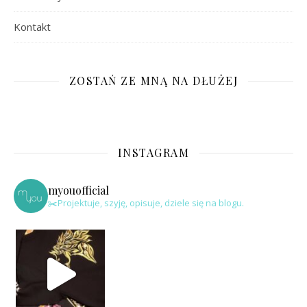
Kontakt
ZOSTAŃ ZE MNĄ NA DŁUŻEJ
INSTAGRAM
myouofficial
✂️Projektuje, szyję, opisuje, dziele się na blogu.