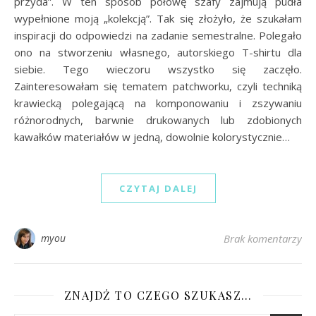
przyda”. W ten sposób połowę szafy zajmują pudła
wypełnione moją „kolekcją”. Tak się złożyło, że szukałam
inspiracji do odpowiedzi na zadanie semestralne. Polegało
ono na stworzeniu własnego, autorskiego T-shirtu dla
siebie. Tego wieczoru wszystko się zaczęło.
Zainteresowałam się tematem patchworku, czyli techniką
krawiecką polegającą na komponowaniu i zszywaniu
różnorodnych, barwnie drukowanych lub zdobionych
kawałków materiałów w jedną, dowolnie kolorystycznie…
CZYTAJ DALEJ
myou
Brak komentarzy
ZNAJDŹ TO CZEGO SZUKASZ…