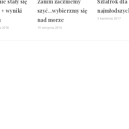
ie stały się
Zanim zaczniemy
Szlafrok dla
 + wyniki
szyć…wybierzmy się
najmłodszyc
3 kwietnia 2017
u
nad morze
a 2018
19 sierpnia 2016