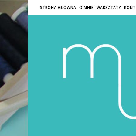
STRONA GŁÓWNA
O MNIE
WARSZTATY
KONT