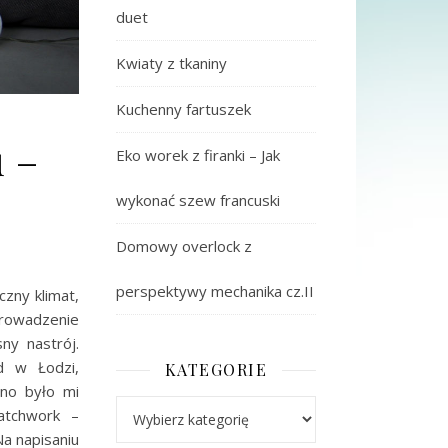
duet
Kwiaty z tkaniny
Kuchenny fartuszek
 –
Eko worek z firanki – Jak
wykonać szew francuski
Domowy overlock z
perspektywy mechanika cz.II
czny klimat,
rowadzenie
ny nastrój.
d w Łodzi,
KATEGORIE
dno było mi
Kategorie
atchwork –
a napisaniu