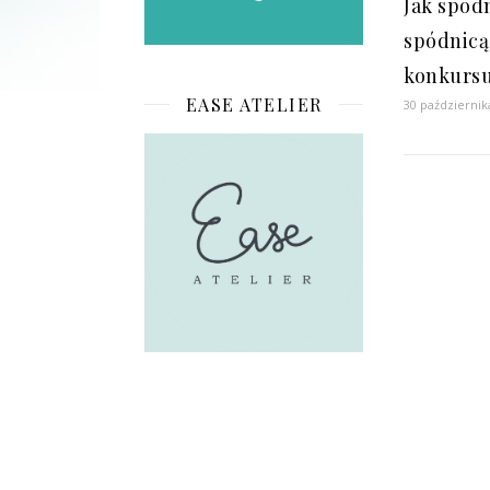
Jak spodn
spódnicą
konkurs
EASE ATELIER
30 październik