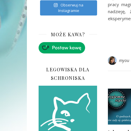
pracy magi
Obserwuj na
Instagramie
nadzieję
eksperymen
MOŻE KAWA?
myou
LEGOWISKA DLA
SCHRONISKA