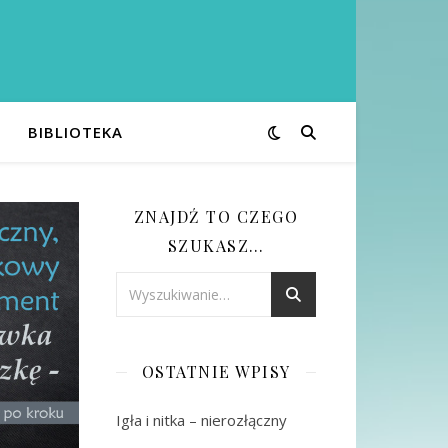
BIBLIOTEKA
ZNAJDŹ TO CZEGO
SZUKASZ…
OSTATNIE WPISY
Igła i nitka – nierozłączny