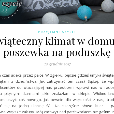
PRZYJEMNE SZYCIE
wiąteczny klimat w domu
poszewka na poduszkę
20 grudnia 2017
 czas ucieka przez palce. W zgiełku, pędzie gdzieś umyka świąte
iętam z dzieciństwa. Jak zatrzymać ten czas? Sądzę, że wp
kcentów do otaczającej nas przestrzeni wprawi nas w rados
a pięknymi tkaninami jakie znalazłam w sklepie Włókno-lan
am uszyć coś nowego. Jak pewnie dla większości z nas, tru
ć się na jedną tkaninę 🙂 Na szczęście słowo klucz – p
iwia większe zakupy. Mój zachwyt nad patchworkiem nie gaśnie. N