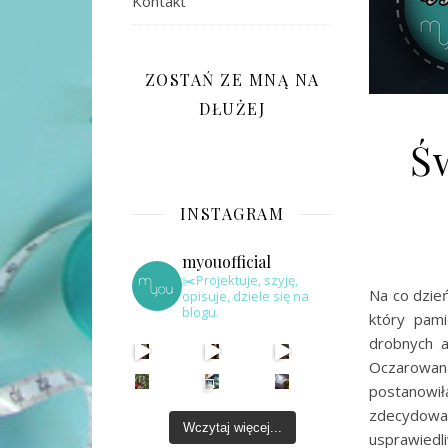
Kontakt
ZOSTAŃ ZE MNĄ NA
DŁUŻEJ
Ś
INSTAGRAM
myouofficial
✂️Projektuje, szyję,
Na co dzień
opisuje, dziele się na
blogu.
który pam
drobnych a
Oczarowan
postanowił
zdecydowa
Wczytaj więcej...
usprawiedl