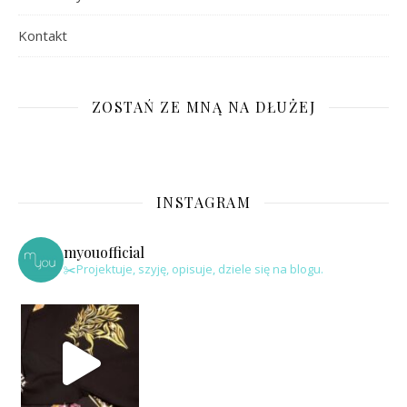
Kontakt
ZOSTAŃ ZE MNĄ NA DŁUŻEJ
INSTAGRAM
myouofficial
✂️Projektuje, szyję, opisuje, dziele się na blogu.