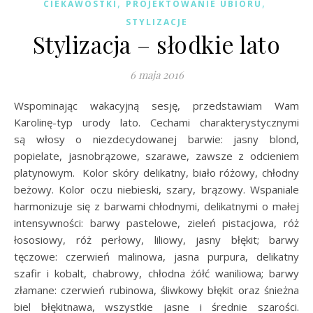
,
,
CIEKAWOSTKI
PROJEKTOWANIE UBIORU
STYLIZACJE
Stylizacja – słodkie lato
6 maja 2016
Wspominając wakacyjną sesję, przedstawiam Wam
Karolinę-typ urody lato. Cechami charakterystycznymi
są włosy o niezdecydowanej barwie: jasny blond,
popielate, jasnobrązowe, szarawe, zawsze z odcieniem
platynowym. Kolor skóry delikatny, biało różowy, chłodny
beżowy. Kolor oczu niebieski, szary, brązowy. Wspaniale
harmonizuje się z barwami chłodnymi, delikatnymi o małej
intensywności: barwy pastelowe, zieleń pistacjowa, róż
łososiowy, róż perłowy, liliowy, jasny błękit; barwy
tęczowe: czerwień malinowa, jasna purpura, delikatny
szafir i kobalt, chabrowy, chłodna żółć waniliowa; barwy
złamane: czerwień rubinowa, śliwkowy błękit oraz śnieżna
biel błękitnawa, wszystkie jasne i średnie szarości.