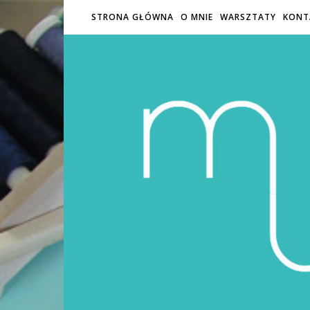
STRONA GŁÓWNA
O MNIE
WARSZTATY
KONT