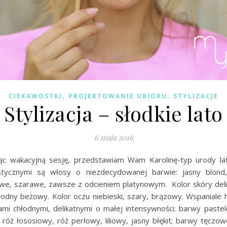
,
,
CIEKAWOSTKI
PROJEKTOWANIE UBIORU
STYLIZACJE
Stylizacja – słodkie lato
6 maja 2016
c wakacyjną sesję, przedstawiam Wam Karolinę-typ urody la
stycznymi są włosy o niezdecydowanej barwie: jasny blond,
we, szarawe, zawsze z odcieniem platynowym. Kolor skóry delik
łodny beżowy. Kolor oczu niebieski, szary, brązowy. Wspaniale 
ami chłodnymi, delikatnymi o małej intensywności: barwy pastel
 róż łososiowy, róż perłowy, liliowy, jasny błękit; barwy tęczo