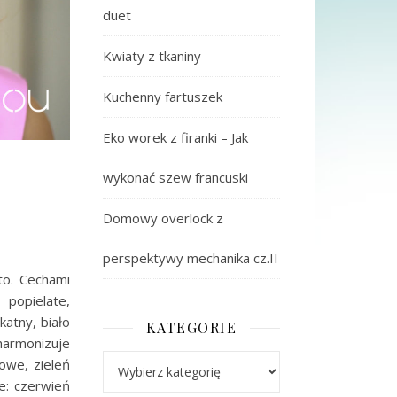
duet
Kwiaty z tkaniny
Kuchenny fartuszek
Eko worek z firanki – Jak
wykonać szew francuski
Domowy overlock z
perspektywy mechanika cz.II
to. Cechami
 popielate,
atny, biało
KATEGORIE
harmonizuje
Kategorie
owe, zieleń
we: czerwień