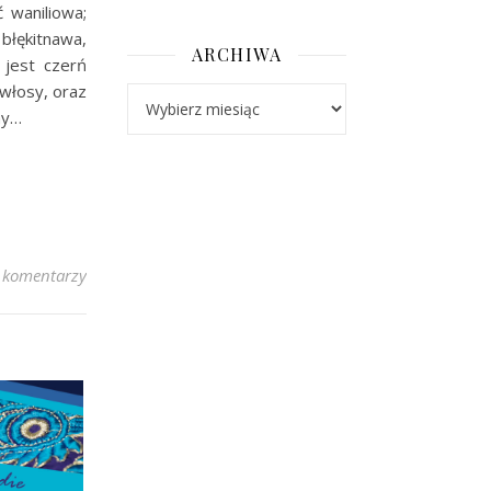
ć waniliowa;
błękitnawa,
ARCHIWA
 jest czerń
włosy, oraz
Archiwa
my…
 komentarzy