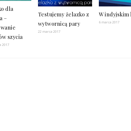
o dla
Testujemy żelazko z
W indyjskim 
a –
6 marca 2017
wytwornicą pary
wanie
22 marca 2017
ów szycia
a 2017