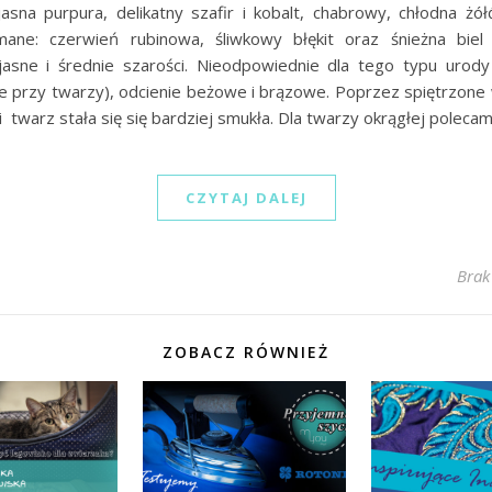
asna purpura, delikatny szafir i kobalt, chabrowy, chłodna żół
ane: czerwień rubinowa, śliwkowy błękit oraz śnieżna biel 
jasne i średnie szarości. Nieodpowiednie dla tego typu urody
ie przy twarzy), odcienie beżowe i brązowe. Poprzez spiętrzone 
i twarz stała się się bardziej smukła. Dla twarzy okrągłej poleca
CZYTAJ DALEJ
Brak
ZOBACZ RÓWNIEŻ