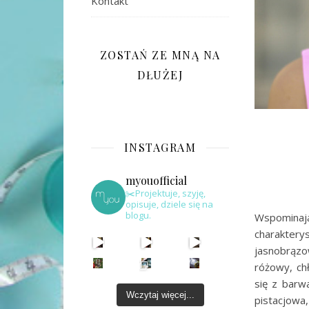
Kontakt
ZOSTAŃ ZE MNĄ NA
DŁUŻEJ
INSTAGRAM
myouofficial
✂️Projektuje, szyję,
opisuje, dziele się na
blogu.
Wspominają
charaktery
jasnobrązo
różowy, ch
się z barw
Wczytaj więcej...
pistacjowa,