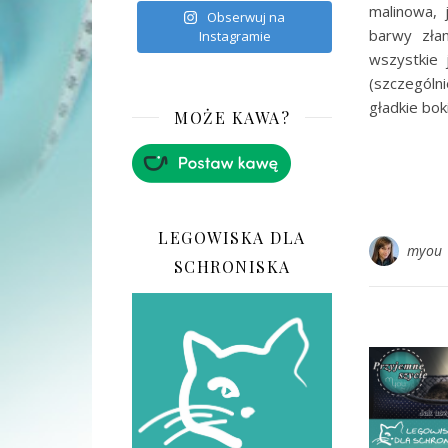
malinowa, j
Obserwuj na
barwy złam
Instagramie
wszystkie 
(szczególn
gładkie bok
MOŻE KAWA?
LEGOWISKA DLA
myou
SCHRONISKA