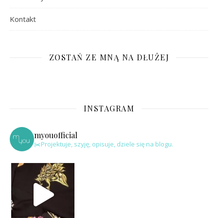
Kontakt
ZOSTAŃ ZE MNĄ NA DŁUŻEJ
INSTAGRAM
myouofficial
✂️Projektuje, szyję, opisuje, dziele się na blogu.