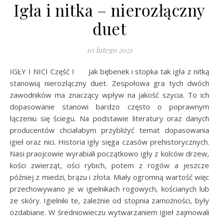
Igła i nitka – nierozłączny
duet
10 lutego 2021
IGŁY I NICI Część I Jak bębenek i stopka tak igła z nitką
stanowią nierozłączny duet. Zespołowa gra tych dwóch
zawodników ma znaczący wpływ na jakość szycia. To ich
dopasowanie stanowi bardzo często o poprawnym
łączeniu się ściegu. Na podstawie literatury oraz danych
producentów chciałabym przybliżyć temat dopasowania
igieł oraz nici. Historia igły sięga czasów prehistorycznych.
Nasi praojcowie wyrabiali początkowo igły z kolców drzew,
kości zwierząt, ości rybich, potem z rogów a jeszcze
później z miedzi, brązu i złota. Miały ogromną wartość więc
przechowywano je w igielnikach rogowych, kościanych lub
ze skóry. Igielniki te, zależnie od stopnia zamożności, były
ozdabiane. W średniowieczu wytwarzaniem igieł zajmowali