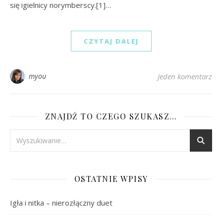
się igielnicy norymberscy.[1]…
CZYTAJ DALEJ
myou
Jeden komentarz
ZNAJDŹ TO CZEGO SZUKASZ…
OSTATNIE WPISY
Igła i nitka – nierozłączny duet