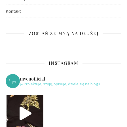
Kontakt
ZOSTAŃ ZE MNĄ NA DŁUŻEJ
INSTAGRAM
myouofficial
✂️Projektuje, szyję, opisuje, dziele się na blogu.