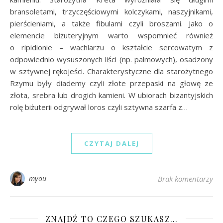
bransoletami, trzyczęściowymi kolczykami, naszyjnikami,
pierścieniami, a także fibulami czyli broszami. Jako o
elemencie biżuteryjnym warto wspomnieć również
o ripidionie – wachlarzu o kształcie sercowatym z
odpowiednio wysuszonych liści (np. palmowych), osadzony
w sztywnej rękojeści. Charakterystyczne dla starożytnego
Rzymu były diademy czyli złote przepaski na głowę ze
złota, srebra lub drogich kamieni. W ubiorach bizantyjskich
rolę biżuterii odgrywał loros czyli sztywna szarfa z…
CZYTAJ DALEJ
myou
Brak komentarzy
ZNAJDŹ TO CZEGO SZUKASZ…