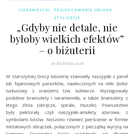
,
,
CIEKAWOSTKI
PROJEKTOWANIE UBIORU
STYLIZACJE
„Gdyby nie detale, nie
byłoby wielkich efektów”
– o biżuterii
19 kwietnia 2016
W starożytnej Grecji biżuterię stanowiły naszyjniki z pereł
lub fajansowych paciorków, nawleczonych na nitki (kolor
turkusowy z oranżem) tzw. kołnierze. Występowały
podobne bransolety i naramienniki, a także bransolety z
litego złota (obręcze, spirale, muszle). Powszechne
były pektorały czyli naszyjniki-amulety ażurowe, z
symbolami bóstw. Noszono również pierścienie w formie
metalowych obrączek, połączonych z pieczątką wyrytą na
kamieniu. Starożytna Kreta wyróżniała się długimi