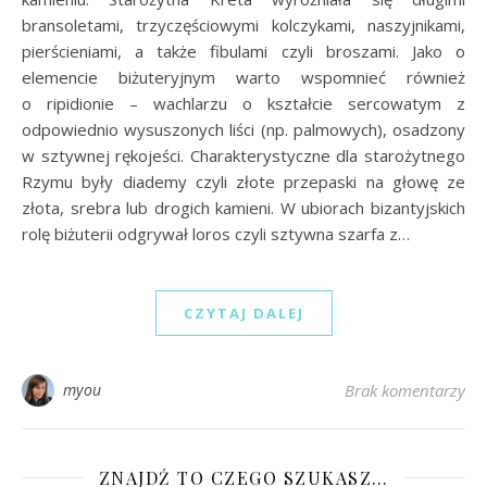
bransoletami, trzyczęściowymi kolczykami, naszyjnikami,
pierścieniami, a także fibulami czyli broszami. Jako o
elemencie biżuteryjnym warto wspomnieć również
o ripidionie – wachlarzu o kształcie sercowatym z
odpowiednio wysuszonych liści (np. palmowych), osadzony
w sztywnej rękojeści. Charakterystyczne dla starożytnego
Rzymu były diademy czyli złote przepaski na głowę ze
złota, srebra lub drogich kamieni. W ubiorach bizantyjskich
rolę biżuterii odgrywał loros czyli sztywna szarfa z…
CZYTAJ DALEJ
myou
Brak komentarzy
ZNAJDŹ TO CZEGO SZUKASZ…