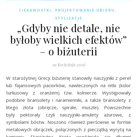
,
,
CIEKAWOSTKI
PROJEKTOWANIE UBIORU
STYLIZACJE
„Gdyby nie detale, nie
byłoby wielkich efektów”
– o biżuterii
19 kwietnia 2016
W starożytnej Grecji biżuterię stanowiły naszyjniki z pereł
lub fajansowych paciorków, nawleczonych na nitki (kolor
turkusowy z oranżem) tzw. kołnierze. Występowały
podobne bransolety i naramienniki, a także bransolety z
litego złota (obręcze, spirale, muszle). Powszechne
były pektorały czyli naszyjniki-amulety ażurowe, z
symbolami bóstw. Noszono również pierścienie w formie
metalowych obrączek, połączonych z pieczątką wyrytą na
kamieniu. Starożytna Kreta wyróżniała się długimi