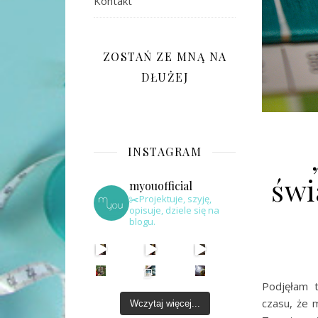
Kontakt
ZOSTAŃ ZE MNĄ NA
DŁUŻEJ
INSTAGRAM
świ
myouofficial
✂️Projektuje, szyję,
opisuje, dziele się na
blogu.
Podjęłam 
czasu, że 
Wczytaj więcej...