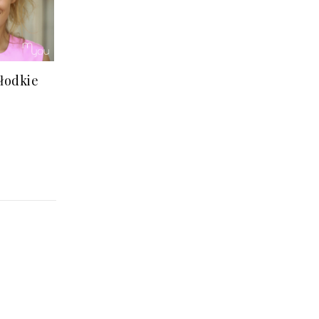
słodkie