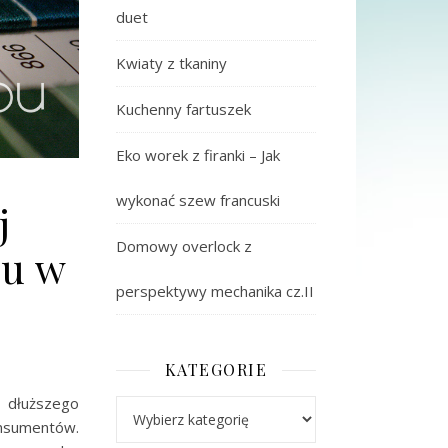
duet
Kwiaty z tkaniny
Kuchenny fartuszek
Eko worek z firanki – Jak
wykonać szew francuski
j
Domowy overlock z
ru w
perspektywy mechanika cz.II
KATEGORIE
 dłuższego
Kategorie
onsumentów.