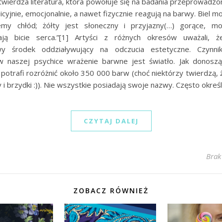
wierdza literatura, która powołuje się na badania przeprowadzo
uicyjnie, emocjonalnie, a nawet fizycznie reagują na barwy. Biel m
emy chłód; żółty jest słoneczny i przyjazny(…) gorące, m
ają bicie serca.”[1] Artyści z różnych okresów uważali, 
y środek oddziaływujący na odczucia estetyczne. Czynnik
 naszej psychice wrażenie barwne jest światło. Jak donosz
 potrafi rozróżnić około 350 000 barw (choć niektórzy twierdzą, 
 i brzydki :)). Nie wszystkie posiadają swoje nazwy. Często okre
CZYTAJ DALEJ
Brak
ZOBACZ RÓWNIEŻ