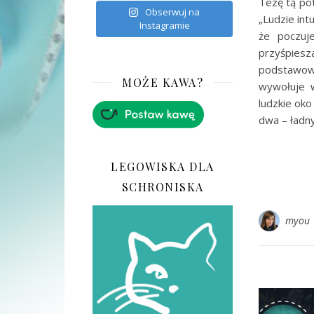
Tezę tą pot
Obserwuj na
„Ludzie int
Instagramie
że poczuj
przyśpiesz
podstawow
MOŻE KAWA?
wywołuje w
ludzkie oko
dwa – ładny
LEGOWISKA DLA
SCHRONISKA
myou