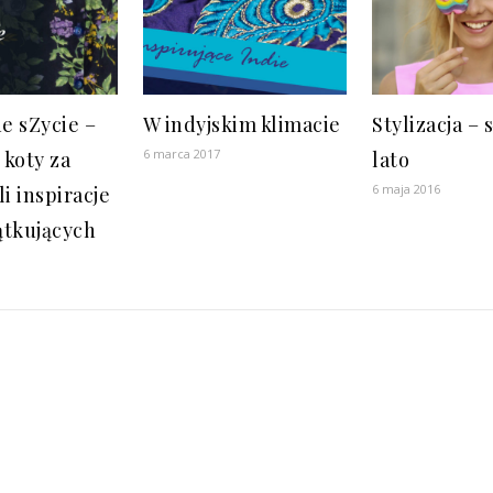
e sZycie –
W indyjskim klimacie
Stylizacja – 
6 marca 2017
 koty za
lato
6 maja 2016
li inspiracje
ątkujących