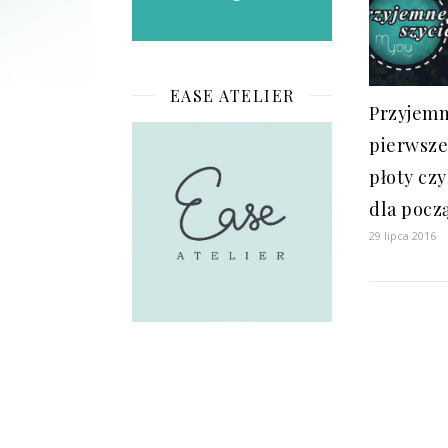
EASE ATELIER
Przyjemn
pierwsze
płoty czy
dla pocz
29 lipca 2016