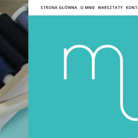
STRONA GŁÓWNA
O MNIE
WARSZTATY
KONT