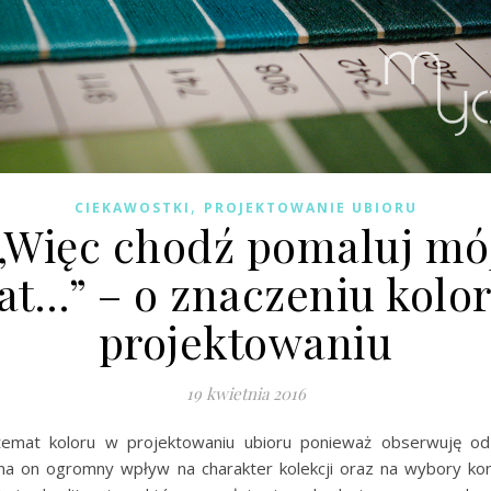
,
CIEKAWOSTKI
PROJEKTOWANIE UBIORU
„Więc chodź pomaluj mó
at…” – o znaczeniu kolo
projektowaniu
19 kwietnia 2016
temat koloru w projektowaniu ubioru ponieważ obserwuję od
ma on ogromny wpływ na charakter kolekcji oraz na wybory k