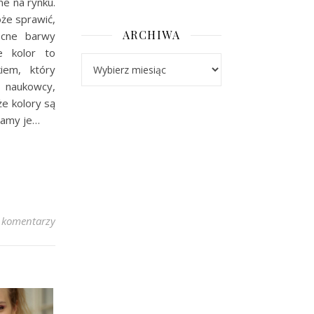
ne na rynku.
oże sprawić,
ARCHIWA
ocne barwy
że kolor to
Archiwa
iem, który
ą naukowcy,
że kolory są
ślamy je…
 komentarzy