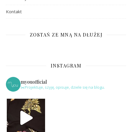
Kontakt
ZOSTAŃ ZE MNĄ NA DŁUŻEJ
INSTAGRAM
myouofficial
✂️Projektuje, szyję, opisuje, dziele się na blogu.