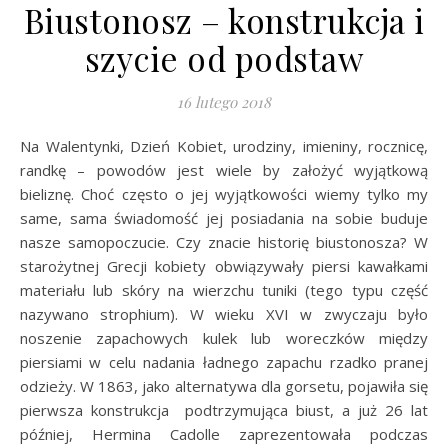
Biustonosz – konstrukcja i
szycie od podstaw
16 lutego 2018
Na Walentynki, Dzień Kobiet, urodziny, imieniny, rocznicę,
randkę – powodów jest wiele by założyć wyjątkową
bieliznę. Choć często o jej wyjątkowości wiemy tylko my
same, sama świadomość jej posiadania na sobie buduje
nasze samopoczucie. Czy znacie historię biustonosza? W
starożytnej Grecji kobiety obwiązywały piersi kawałkami
materiału lub skóry na wierzchu tuniki (tego typu część
nazywano strophium). W wieku XVI w zwyczaju było
noszenie zapachowych kulek lub woreczków między
piersiami w celu nadania ładnego zapachu rzadko pranej
odzieży. W 1863, jako alternatywa dla gorsetu, pojawiła się
pierwsza konstrukcja podtrzymująca biust, a już 26 lat
później, Hermina Cadolle zaprezentowała podczas