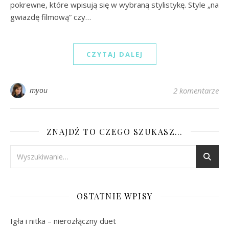
pokrewne, które wpisują się w wybraną stylistykę. Style „na
gwiazdę filmową” czy…
CZYTAJ DALEJ
myou
2 komentarze
ZNAJDŹ TO CZEGO SZUKASZ…
OSTATNIE WPISY
Igła i nitka – nierozłączny duet