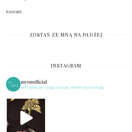
Kontakt
ZOSTAŃ ZE MNĄ NA DŁUŻEJ
INSTAGRAM
myouofficial
✂️Projektuje, szyję, opisuje, dziele się na blogu.