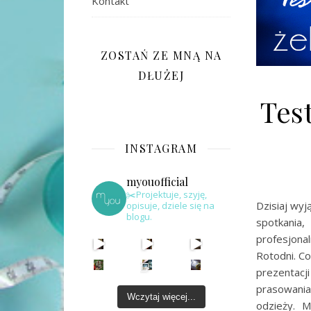
Kontakt
ZOSTAŃ ZE MNĄ NA
DŁUŻEJ
Tes
INSTAGRAM
myouofficial
✂️Projektuje, szyję,
Dzisiaj wy
opisuje, dziele się na
blogu.
spotkania
profesjona
Rotodni. Co
prezentacj
prasowania
Wczytaj więcej...
odzieży. 