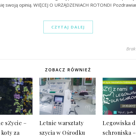
 się swoją opinią. WIĘCEJ O URZĄDZENIACH ROTONDI Pozdrawia
CZYTAJ DALEJ
Brak
ZOBACZ RÓWNIEŻ
e sZycie –
Letnie warsztaty
Legowiska d
 koty za
szycia w Ośrodku
schroniska –