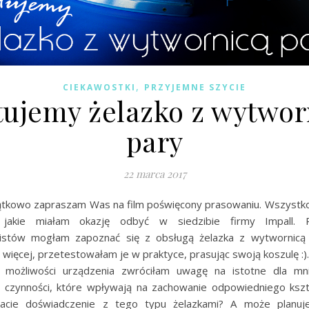
,
CIEKAWOSTKI
PRZYJEMNE SZYCIE
tujemy żelazko z wytwor
pary
22 marca 2017
jątkowo zapraszam Was na film poświęcony prasowaniu. Wszystk
, jakie miałam okazję odbyć w siedzibie firmy Impall.
listów mogłam zapoznać się z obsługą żelazka z wytwornicą
 więcej, przetestowałam je w praktyce, prasując swoją koszulę :).
i możliwości urządzenia zwróciłam uwagę na istotne dla m
 czynności, które wpływają na zachowanie odpowiedniego kszt
Macie doświadczenie z tego typu żelazkami? A może planuje