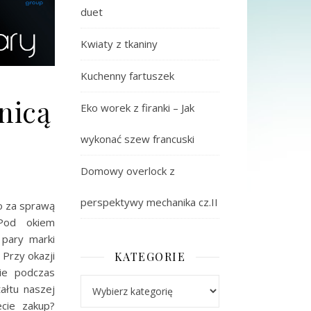
duet
Kwiaty z tkaniny
Kuchenny fartuszek
nicą
Eko worek z firanki – Jak
wykonać szew francuski
Domowy overlock z
perspektywy mechanika cz.II
o za sprawą
 Pod okiem
 pary marki
 Przy okazji
KATEGORIE
nie podczas
Kategorie
ałtu naszej
cie zakup?