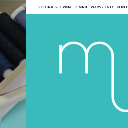
STRONA GŁÓWNA
O MNIE
WARSZTATY
KONT