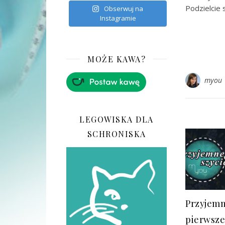
Podzielcie
Obserwuj na
Instagramie
MOŻE KAWA?
myou
LEGOWISKA DLA
SCHRONISKA
Przyjemn
pierwsze