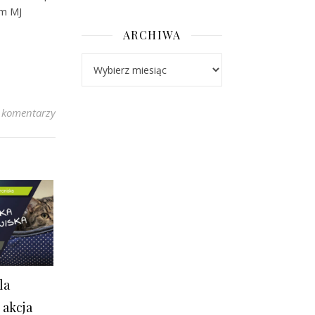
m MJ
ARCHIWA
Archiwa
 komentarzy
la
 akcja