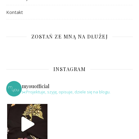
Kontakt
ZOSTAŃ ZE MNĄ NA DŁUŻEJ
INSTAGRAM
myouofficial
✂️Projektuje, szyję, opisuje, dziele się na blogu.