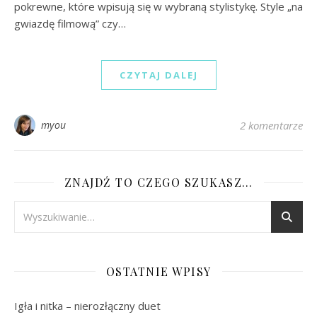
pokrewne, które wpisują się w wybraną stylistykę. Style „na
gwiazdę filmową” czy…
CZYTAJ DALEJ
myou
2 komentarze
ZNAJDŹ TO CZEGO SZUKASZ…
OSTATNIE WPISY
Igła i nitka – nierozłączny duet