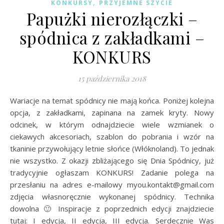
,
KONKURSY
PRZYJEMNE SZYCIE
Papużki nierozłączki –
spódnica z zakładkami –
KONKURS
15 października 2018
Wariacje na temat spódnicy nie mają końca. Poniżej kolejna
opcja, z zakładkami, zapinana na zamek kryty. Nowy
odcinek, w którym odnajdziecie wiele wzmianek o
ciekawych akcesoriach, szablon do pobrania i wzór na
tkaninie przywołujący letnie słońce (Włóknoland). To jednak
nie wszystko. Z okazji zbliżającego się Dnia Spódnicy, już
tradycyjnie ogłaszam KONKURS! Zadanie polega na
przesłaniu na adres e-mailowy myou.kontakt@gmail.com
zdjęcia własnoręcznie wykonanej spódnicy. Technika
dowolna 🙂 Inspiracje z poprzednich edycji znajdziecie
tutaj: I edycja, II edycja, III edycja. Serdecznie Was