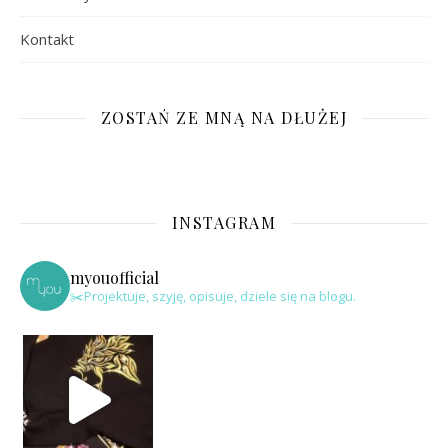
Kontakt
ZOSTAŃ ZE MNĄ NA DŁUŻEJ
INSTAGRAM
myouofficial
✂️Projektuje, szyję, opisuje, dziele się na blogu.