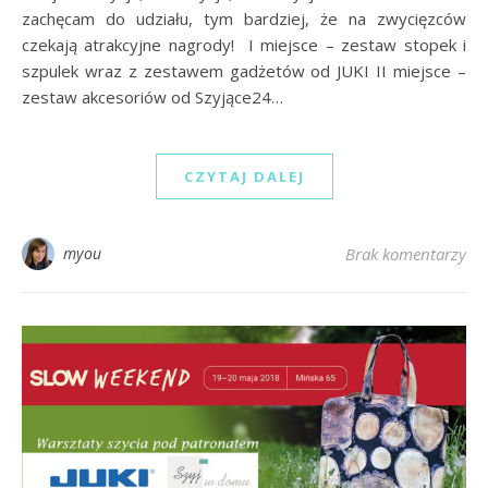
zachęcam do udziału, tym bardziej, że na zwycięzców
czekają atrakcyjne nagrody! I miejsce – zestaw stopek i
szpulek wraz z zestawem gadżetów od JUKI II miejsce –
zestaw akcesoriów od Szyjące24…
CZYTAJ DALEJ
myou
Brak komentarzy